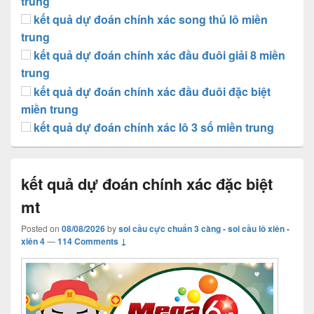
trung
kết quả dự đoán chính xác song thủ lô miền
trung
kết quả dự đoán chính xác đầu đuôi giải 8 miền
trung
kết quả dự đoán chính xác đầu đuôi đặc biệt
miền trung
kết quả dự đoán chính xác lô 3 số miền trung
kết quả dự đoán chính xác đặc biệt
mt
Posted on
08/08/2026
by
soi cầu cực chuẩn 3 càng - soi cầu lô xiên -
xiên 4
—
114 Comments ↓