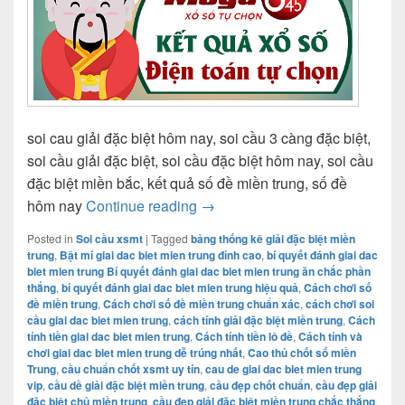
soi cau giải đặc biệt hôm nay, soi cầu 3 càng đặc biệt,
soi cầu giải đặc biệt, soi cầu đặc biệt hôm nay, soi cầu
đặc biệt miền bắc, kết quả số đề miền trung, số đề
kết quả dự đoán chính xác đặc b
hôm nay
Continue reading
→
Posted in
Soi cầu xsmt
|
Tagged
bảng thống kê giải đặc biệt miền
trung
,
Bật mí giai dac biet mien trung đỉnh cao
,
bí quyết đánh giai dac
biet mien trung Bí quyết đánh giai dac biet mien trung ăn chắc phần
thắng
,
bí quyết đánh giai dac biet mien trung hiệu quả
,
Cách chơi số
đề miền trung
,
Cách chơi số đề miền trung chuẩn xác
,
cách chơi soi
cầu giai dac biet mien trung
,
cách tính giải đặc biệt miền trung
,
Cách
tính tiền giai dac biet mien trung
,
Cách tính tiền lô đề
,
Cách tính và
chơi giai dac biet mien trung dễ trúng nhất
,
Cao thủ chốt số miền
Trung
,
cầu chuẩn chốt xsmt uy tín
,
cau de giai dac biet mien trung
vip
,
cầu dề giải đặc biệt miền trung
,
cầu đẹp chốt chuẩn
,
cầu đẹp giải
đặc biệt chủ miền trung
,
cầu đẹp giải đặc biệt miền trung chắc thắng
,