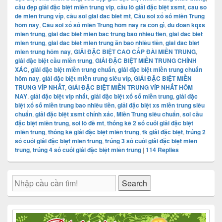
cầu đẹp giải đặc biệt miền trung vip
,
cầu lô giải đặc biệt xsmt
,
cau so
de mien trung víp
,
cầu soi giai dac biet mt
,
Cầu soi xổ số miền Trung
hôm nay
,
Cầu soi xổ số miền Trung hôm nay ra con gì
,
du doan kqxs
mien trung
,
giai dac biet mien bac trung bao nhieu tien
,
giai dac biet
mien trung
,
giai dac biet mien trung ăn bao nhiêu tiền
,
giai dac biet
mien trung hôm nay
,
GIẢI ĐẶC BIỆT CAO CẤP ĐÀI MIỀN TRUNG
,
giải đặc biệt cầu miền trung
,
GIẢI ĐẶC BIỆT MIỀN TRUNG CHÍNH
XÁC
,
giải đặc biệt miền trung chuẩn
,
giải đặc biệt miền trung chuẩn
hôm nay
,
giải đặc biệt miền trung siêu víp
,
GIẢI ĐẶC BIỆT MIỀN
TRUNG VÍP NHẤT
,
GIẢI ĐẶC BIỆT MIỀN TRUNG VÍP NHẤT HÔM
NAY
,
giải đặc biệt vip nhất
,
giải đặc biệt xổ số miền trung
,
giải đặc
biệt xổ số miền trung bao nhiêu tiền
,
giải đặc biệt xs miền trung siêu
chuẩn
,
giải đặc biệt xsmt chính xác
,
Miền Trung siêu chuẩn
,
soi cầu
đặc biệt miền trung
,
soi lô đề mt
,
thống kê 2 số cuối giải đặc biệt
miền trung
,
thống kê giải đặc biệt miền trung
,
tk giải đặc biệt
,
trúng 2
số cuối giải đặc biệt miền trung
,
trúng 3 số cuối giải đặc biệt miền
trung
,
trúng 4 số cuối giải đặc biệt miền trung
|
114
Replies
Primary
Search
Sidebar
Widget
Area