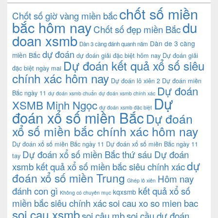
chốt số miền
Chốt số giờ vàng miền bắc
bắc hôm nay
du
Chốt số đẹp miền Bắc
doan xsmb
Dàn de 3 càng
Dàn 3 càng đánh quanh năm
dự đoán
miền Bắc
dự đoán giải đặc biệt hôm nay
Dự đoán giải
Dự đoán kết quả xổ số siêu
đặc biệt ngày mai
chính xác hôm nay
Dự đoán lô xiên 2
Dự đoán miền
Dự đoán
Bắc ngày 11
dự đoán xsmb chuẩn
dự đoán xsmb chính xác
Dự
XSMB Minh Ngọc
dự đoán xsmb đặc biệt
đoán xổ số miền Bắc
Dự đoán
xổ số miền bắc chính xác hôm nay
Dự đoán xổ số miền Bắc ngày 11
Dự đoán xổ số miền Bắc ngày 11
Dự đoán xổ số miền Bắc thứ sáu Dự đoán
tay
dự
xsmb kết quả xổ số miền bắc siêu chính xác
đoán xổ số miền Trung
Hôm nay
Ghép lô xiên
đánh con gì
kết quả xổ số
kqxsmb
Không có chuyên mục
miền bắc siêu chính xác
soi cau xo so mien bac
soi cau xsmb
soi câu mb
soi cầu dự đoán