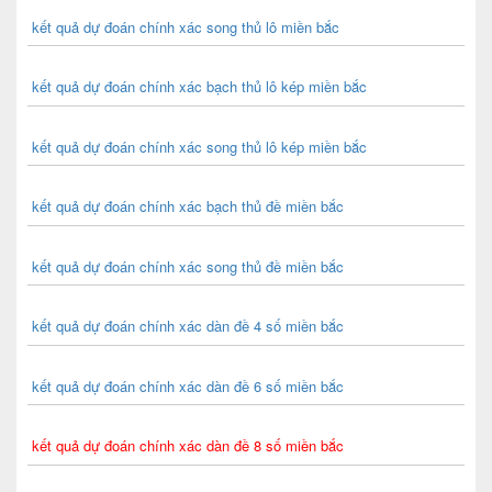
kết quả dự đoán chính xác song thủ lô miền bắc
kết quả dự đoán chính xác bạch thủ lô kép miền bắc
kết quả dự đoán chính xác song thủ lô kép miền bắc
kết quả dự đoán chính xác bạch thủ đề miền bắc
kết quả dự đoán chính xác song thủ đề miền bắc
kết quả dự đoán chính xác dàn đề 4 số miền bắc
kết quả dự đoán chính xác dàn đề 6 số miền bắc
kết quả dự đoán chính xác dàn đề 8 số miền bắc