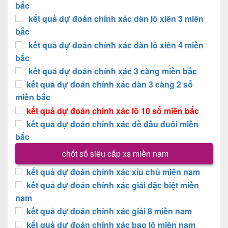
bắc
kết quả dự đoán chính xác dàn lô xiên 3 miền
bắc
kết quả dự đoán chính xác dàn lô xiên 4 miền
bắc
kết quả dự đoán chính xác 3 càng miền bắc
kết quả dự đoán chính xác dàn 3 càng 2 số
miền bắc
kết quả dự đoán chính xác lô 10 số miền bắc
kết quả dự đoán chính xác đề đầu đuôi miền
bắc
chốt số siêu cấp xs miền nam
kết quả dự đoán chính xác xỉu chủ miền nam
kết quả dự đoán chính xác giải đặc biệt miền
nam
kết quả dự đoán chính xác giải 8 miền nam
kết quả dự đoán chính xác bao lô miền nam