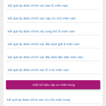
kết quả dự đoán chính xác bao lô miền nam
kết quả dự đoán chính xác cặp xỉu chủ miền nam
kết quả dự đoán chính xác song thủ lô miền nam
kết quả dự đoán chính xác đầu đuôi giải 8 miền nam
kết quả dự đoán chính xác đầu đuôi đặc biệt miền nam
kết quả dự đoán chính xác lô 3 số miền nam
chốt số siêu cấp xs miền trung
kết quả dự đoán chính xác xỉu chủ miền trung