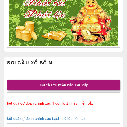
SOI CẦU XỔ SỐ M
soi cầu xs miền bắc siêu cấp
kết quả dự đoán chính xác 1 con lô 2 nháy miền bắc
kết quả dự đoán chính xác bạch thủ lô miền bắc