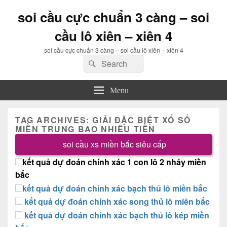
soi cầu cực chuẩn 3 càng – soi
cầu lô xiên – xiên 4
soi cầu cực chuẩn 3 càng – soi cầu lô xiên – xiên 4
Search
Search
for:
Menu
TAG ARCHIVES:
GIẢI ĐẶC BIỆT XỔ SỐ
MIỀN TRUNG BAO NHIÊU TIỀN
soi cầu xs miền bắc siêu cấp
kết quả dự đoán chính xác 1 con lô 2 nháy miền
bắc
kết quả dự đoán chính xác bạch thủ lô miền bắc
kết quả dự đoán chính xác song thủ lô miền bắc
kết quả dự đoán chính xác bạch thủ lô kép miền