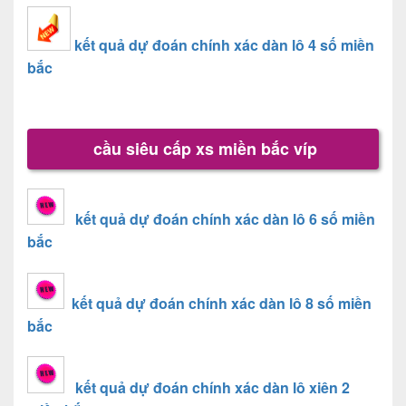
kết quả dự đoán chính xác dàn lô 4 số miền
bắc
cầu siêu cấp xs miền bắc víp
kết quả dự đoán chính xác dàn lô 6 số miền
bắc
kết quả dự đoán chính xác dàn lô 8 số miền
bắc
kết quả dự đoán chính xác dàn lô xiên 2