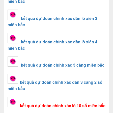
miền bắc
kết quả dự đoán chính xác dàn lô xiên 3
miền bắc
kết quả dự đoán chính xác dàn lô xiên 4
miền bắc
kết quả dự đoán chính xác 3 càng miền bắc
kết quả dự đoán chính xác dàn 3 càng 2 số
miền bắc
kết quả dự đoán chính xác lô 10 số miền bắc