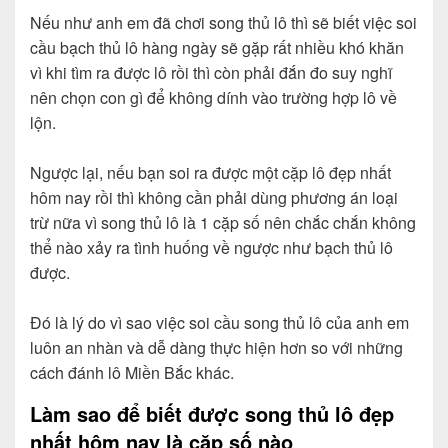
Nếu như anh em đã chơi song thủ lô thì sẽ biết việc soi
cầu bạch thủ lô hàng ngày sẽ gặp rất nhiều khó khăn
vì khi tìm ra được lô rồi thì còn phải đắn đo suy nghĩ
nên chọn con gì để không dính vào trường hợp lô về
lộn.
Ngược lại, nếu bạn soi ra được một cặp lô đẹp nhất
hôm nay rồi thì không cần phải dùng phương án loại
trừ nữa vì song thủ lô là 1 cặp số nên chắc chắn không
thể nào xảy ra tình huống về ngược như bạch thủ lô
được.
Đó là lý do vì sao việc soi cầu song thủ lô của anh em
luôn an nhàn và dễ dàng thực hiện hơn so với những
cách đánh lô Miền Bắc khác.
Làm sao để biết được song thủ lô đẹp
nhất hôm nay là cặp số nào