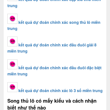
trung
kết quả dự đoán chính xác song thủ lô miền
trung
kết quả dự đoán chính xác đầu đuôi giải 8
miền trung
kết quả dự đoán chính xác đầu đuôi đặc biệt
miền trung
kết quả dự đoán chính xác lô 3 số miền trung
Song thủ lô có mấy kiểu và cách nhận
biết như thế nào