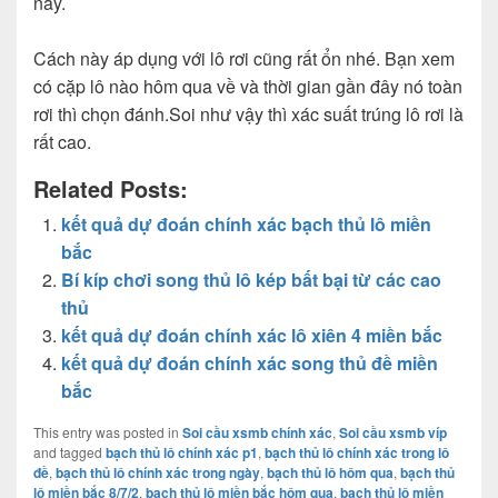
nay.
Cách này áp dụng với lô rơi cũng rất ổn nhé. Bạn xem
có cặp lô nào hôm qua về và thời gian gần đây nó toàn
rơi thì chọn đánh.Soi như vậy thì xác suất trúng lô rơi là
rất cao.
Related Posts:
kết quả dự đoán chính xác bạch thủ lô miền
bắc
Bí kíp chơi song thủ lô kép bất bại từ các cao
thủ
kết quả dự đoán chính xác lô xiên 4 miền bắc
kết quả dự đoán chính xác song thủ đề miền
bắc
This entry was posted in
Soi cầu xsmb chính xác
,
Soi cầu xsmb víp
and tagged
bạch thủ lô chính xác p1
,
bạch thủ lô chính xác trong lô
đề
,
bạch thủ lô chính xác trong ngày
,
bạch thủ lô hôm qua
,
bạch thủ
lô miền bắc 8/7/2
,
bạch thủ lô miền bắc hôm qua
,
bạch thủ lô miền