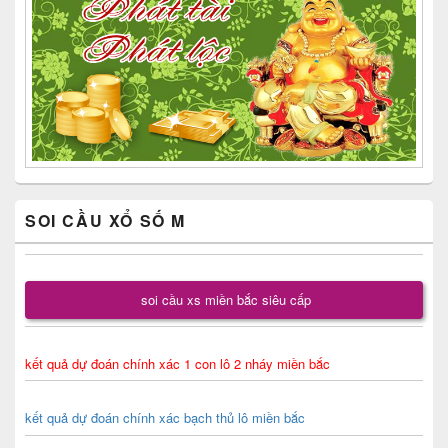
SOI CẦU XỔ SỐ M
soi cầu xs miền bắc siêu cấp
kết quả dự đoán chính xác 1 con lô 2 nháy miền bắc
kết quả dự đoán chính xác bạch thủ lô miền bắc