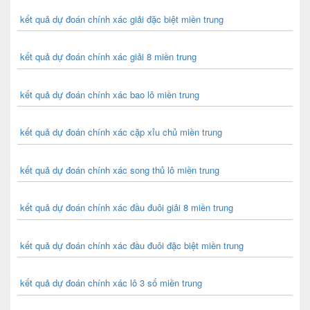
kết quả dự đoán chính xác giải đặc biệt miền trung
kết quả dự đoán chính xác giải 8 miền trung
kết quả dự đoán chính xác bao lô miền trung
kết quả dự đoán chính xác cặp xỉu chủ miền trung
kết quả dự đoán chính xác song thủ lô miền trung
kết quả dự đoán chính xác đầu đuôi giải 8 miền trung
kết quả dự đoán chính xác đầu đuôi đặc biệt miền trung
kết quả dự đoán chính xác lô 3 số miền trung