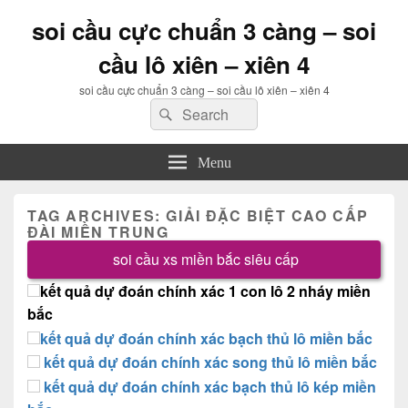
soi cầu cực chuẩn 3 càng – soi
cầu lô xiên – xiên 4
soi cầu cực chuẩn 3 càng – soi cầu lô xiên – xiên 4
Search
Search
for:
Menu
TAG ARCHIVES:
GIẢI ĐẶC BIỆT CAO CẤP
ĐÀI MIỀN TRUNG
soi cầu xs miền bắc siêu cấp
kết quả dự đoán chính xác 1 con lô 2 nháy miền
bắc
kết quả dự đoán chính xác bạch thủ lô miền bắc
kết quả dự đoán chính xác song thủ lô miền bắc
kết quả dự đoán chính xác bạch thủ lô kép miền