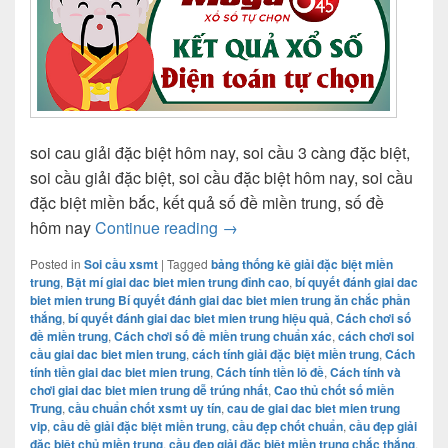
soi cau giải đặc biệt hôm nay, soi cầu 3 càng đặc biệt,
soi cầu giải đặc biệt, soi cầu đặc biệt hôm nay, soi cầu
đặc biệt miền bắc, kết quả số đề miền trung, số đề
kết quả dự đoán chính xác đặc b
hôm nay
Continue reading
→
Posted in
Soi cầu xsmt
|
Tagged
bảng thống kê giải đặc biệt miền
trung
,
Bật mí giai dac biet mien trung đỉnh cao
,
bí quyết đánh giai dac
biet mien trung Bí quyết đánh giai dac biet mien trung ăn chắc phần
thắng
,
bí quyết đánh giai dac biet mien trung hiệu quả
,
Cách chơi số
đề miền trung
,
Cách chơi số đề miền trung chuẩn xác
,
cách chơi soi
cầu giai dac biet mien trung
,
cách tính giải đặc biệt miền trung
,
Cách
tính tiền giai dac biet mien trung
,
Cách tính tiền lô đề
,
Cách tính và
chơi giai dac biet mien trung dễ trúng nhất
,
Cao thủ chốt số miền
Trung
,
cầu chuẩn chốt xsmt uy tín
,
cau de giai dac biet mien trung
vip
,
cầu dề giải đặc biệt miền trung
,
cầu đẹp chốt chuẩn
,
cầu đẹp giải
đặc biệt chủ miền trung
,
cầu đẹp giải đặc biệt miền trung chắc thắng
,