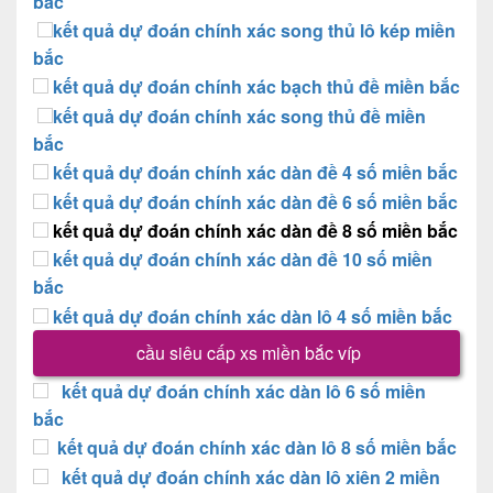
bắc
kết quả dự đoán chính xác song thủ lô kép miền
bắc
kết quả dự đoán chính xác bạch thủ đề miền bắc
kết quả dự đoán chính xác song thủ đề miền
bắc
kết quả dự đoán chính xác dàn đề 4 số miền bắc
kết quả dự đoán chính xác dàn đề 6 số miền bắc
kết quả dự đoán chính xác dàn đề 8 số miền bắc
kết quả dự đoán chính xác dàn đề 10 số miền
bắc
kết quả dự đoán chính xác dàn lô 4 số miền bắc
cầu siêu cấp xs miền bắc víp
kết quả dự đoán chính xác dàn lô 6 số miền
bắc
kết quả dự đoán chính xác dàn lô 8 số miền bắc
kết quả dự đoán chính xác dàn lô xiên 2 miền