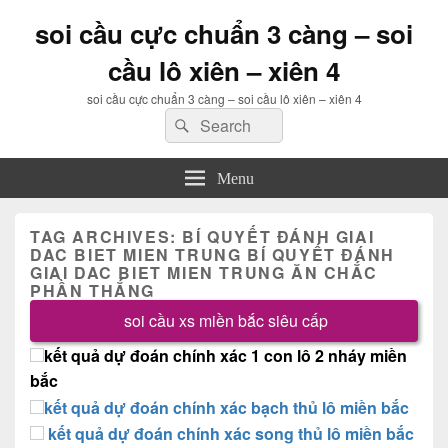
soi cầu cực chuẩn 3 càng – soi
cầu lô xiên – xiên 4
soi cầu cực chuẩn 3 càng – soi cầu lô xiên – xiên 4
Search
Search
for:
Menu
TAG ARCHIVES:
BÍ QUYẾT ĐÁNH GIAI
DAC BIET MIEN TRUNG BÍ QUYẾT ĐÁNH
GIAI DAC BIET MIEN TRUNG ĂN CHẮC
PHẦN THẮNG
soi cầu xs miền bắc siêu cấp
kết quả dự đoán chính xác 1 con lô 2 nháy miền
bắc
kết quả dự đoán chính xác bạch thủ lô miền bắc
kết quả dự đoán chính xác song thủ lô miền bắc