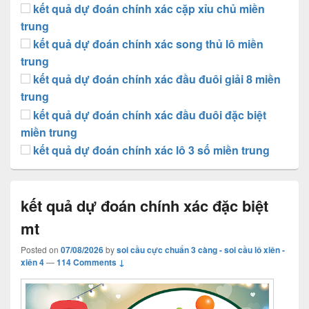
kết quả dự đoán chính xác cặp xỉu chủ miền
trung
kết quả dự đoán chính xác song thủ lô miền
trung
kết quả dự đoán chính xác đầu đuôi giải 8 miền
trung
kết quả dự đoán chính xác đầu đuôi đặc biệt
miền trung
kết quả dự đoán chính xác lô 3 số miền trung
kết quả dự đoán chính xác đặc biệt
mt
Posted on
07/08/2026
by
soi cầu cực chuẩn 3 càng - soi cầu lô xiên -
xiên 4
—
114 Comments ↓