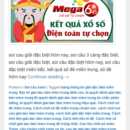
soi cau giải đặc biệt hôm nay, soi cầu 3 càng đặc biệt,
soi cầu giải đặc biệt, soi cầu đặc biệt hôm nay, soi cầu
đặc biệt miền bắc, kết quả số đề miền trung, số đề
kết quả dự đoán chính xác đặc b
hôm nay
Continue reading
→
Posted in
Soi cầu xsmt
|
Tagged
bảng thống kê giải đặc biệt miền
trung
,
Bật mí giai dac biet mien trung đỉnh cao
,
bí quyết đánh giai dac
biet mien trung Bí quyết đánh giai dac biet mien trung ăn chắc phần
thắng
,
bí quyết đánh giai dac biet mien trung hiệu quả
,
Cách chơi số
đề miền trung
,
Cách chơi số đề miền trung chuẩn xác
,
cách chơi soi
cầu giai dac biet mien trung
,
cách tính giải đặc biệt miền trung
,
Cách
tính tiền giai dac biet mien trung
,
Cách tính tiền lô đề
,
Cách tính và
chơi giai dac biet mien trung dễ trúng nhất
,
Cao thủ chốt số miền
Trung
,
cầu chuẩn chốt xsmt uy tín
,
cau de giai dac biet mien trung