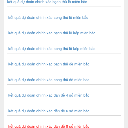
kết quả dự đoán chính xác bạch thủ lô miền bắc
kết quả dự đoán chính xác song thủ lô miền bắc
kết quả dự đoán chính xác bạch thủ lô kép miền bắc
kết quả dự đoán chính xác song thủ lô kép miền bắc
kết quả dự đoán chính xác bạch thủ đề miền bắc
kết quả dự đoán chính xác song thủ đề miền bắc
kết quả dự đoán chính xác dàn đề 4 số miền bắc
kết quả dự đoán chính xác dàn đề 6 số miền bắc
kết quả dự đoán chính xác dàn đề 8 số miền bắc