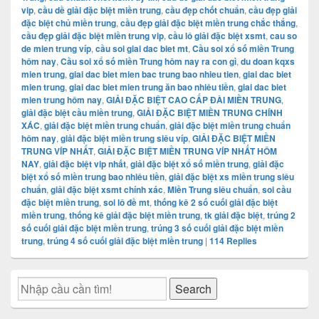
vip
,
cầu dề giải đặc biệt miền trung
,
cầu đẹp chốt chuẩn
,
cầu đẹp giải
đặc biệt chủ miền trung
,
cầu đẹp giải đặc biệt miền trung chắc thắng
,
cầu đẹp giải đặc biệt miền trung vip
,
cầu lô giải đặc biệt xsmt
,
cau so
de mien trung víp
,
cầu soi giai dac biet mt
,
Cầu soi xổ số miền Trung
hôm nay
,
Cầu soi xổ số miền Trung hôm nay ra con gì
,
du doan kqxs
mien trung
,
giai dac biet mien bac trung bao nhieu tien
,
giai dac biet
mien trung
,
giai dac biet mien trung ăn bao nhiêu tiền
,
giai dac biet
mien trung hôm nay
,
GIẢI ĐẶC BIỆT CAO CẤP ĐÀI MIỀN TRUNG
,
giải đặc biệt cầu miền trung
,
GIẢI ĐẶC BIỆT MIỀN TRUNG CHÍNH
XÁC
,
giải đặc biệt miền trung chuẩn
,
giải đặc biệt miền trung chuẩn
hôm nay
,
giải đặc biệt miền trung siêu víp
,
GIẢI ĐẶC BIỆT MIỀN
TRUNG VÍP NHẤT
,
GIẢI ĐẶC BIỆT MIỀN TRUNG VÍP NHẤT HÔM
NAY
,
giải đặc biệt vip nhất
,
giải đặc biệt xổ số miền trung
,
giải đặc
biệt xổ số miền trung bao nhiêu tiền
,
giải đặc biệt xs miền trung siêu
chuẩn
,
giải đặc biệt xsmt chính xác
,
Miền Trung siêu chuẩn
,
soi cầu
đặc biệt miền trung
,
soi lô đề mt
,
thống kê 2 số cuối giải đặc biệt
miền trung
,
thống kê giải đặc biệt miền trung
,
tk giải đặc biệt
,
trúng 2
số cuối giải đặc biệt miền trung
,
trúng 3 số cuối giải đặc biệt miền
trung
,
trúng 4 số cuối giải đặc biệt miền trung
|
114
Replies
Primary
Search
Sidebar
Widget
Area