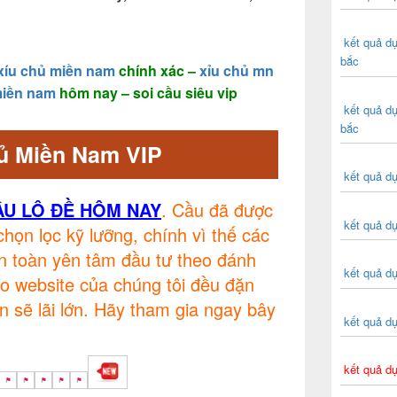
kết quả dự
bắc
 xíu chủ miền nam
chính xác –
xỉu chủ mn
miền nam
hôm nay – soi cầu siêu vip
kết quả d
bắc
ủ Miền Nam VIP
kết quả dự
ẦU LÔ ĐỀ HÔM NAY
. Cầu đã được
kết quả d
họn lọc kỹ lưỡng, chính vì thế các
n toàn yên tâm đầu tư theo đánh
kết quả d
eo website của chúng tôi đều đặn
n sẽ lãi lớn. Hãy tham gia ngay bây
kết quả d
kết quả d