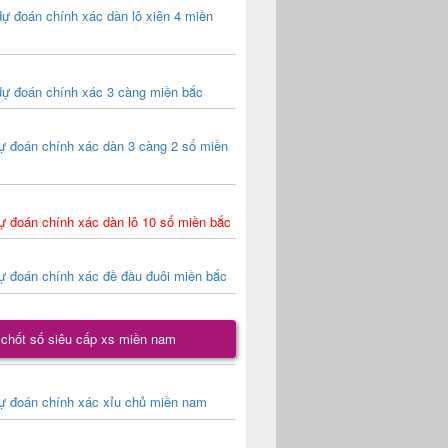
 đoán chính xác dàn lô xiên 4 miền
ự đoán chính xác 3 càng miền bắc
 đoán chính xác dàn 3 càng 2 số miền
ự đoán chính xác dàn lô 10 số miền bắc
 đoán chính xác đề đầu đuôi miền bắc
chốt số siêu cấp xs miền nam
dự đoán chính xác xỉu chủ miền nam