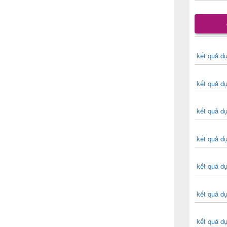
kết quả d
kết quả dự
kết quả dự
kết quả d
kết quả d
kết quả dự
kết quả dự