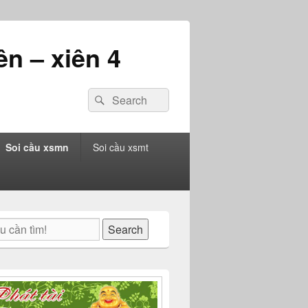
ên – xiên 4
Search
Search
for:
Soi cầu xsmn
Soi cầu xsmt
Search