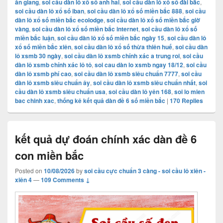
ăn giang
,
soi cầu dàn lô xổ số anh hai
,
soi cầu dàn lô xổ số đài bắc
,
soi cầu dàn lô xổ số iban
,
soi cầu dàn lô xổ số miền bắc 888
,
soi cầu
dàn lô xổ số miền bắc ecolodge
,
soi cầu dàn lô xổ số miền bắc giờ
vàng
,
soi cầu dàn lô xổ số miền bắc internet
,
soi cầu dàn lô xổ số
miền bắc luận
,
soi cầu dàn lô xổ số miền bắc ngày 15
,
soi cầu dàn lô
xổ số miền bắc xiên
,
soi cầu dàn lô xổ số thừa thiên huế
,
soi cầu dàn
lô xsmb 30 ngày
,
soi cầu dàn lô xsmb chính xác a trung roi
,
soi cầu
dàn lô xsmb chính xác lô tô
,
soi cau dàn lo xsmb ngay 18/12
,
soi cầu
dàn lô xsmb phí cao
,
soi cầu dàn lô xsmb siêu chuẩn 7777
,
soi cầu
dàn lô xsmb siêu chuẩn ây
,
soi cầu dàn lô xsmb siêu chuẩn nhất
,
soi
cầu dàn lô xsmb siêu chuẩn usa
,
soi cầu dàn lô yên 168
,
soi lo mien
bac chinh xac
,
thống kê kết quả dàn đề 6 số miền bắc
|
170
Replies
kết quả dự đoán chính xác dàn đề 6
con miền bắc
Posted on
10/08/2026
by
soi cầu cực chuẩn 3 càng - soi cầu lô xiên -
xiên 4
—
109 Comments ↓