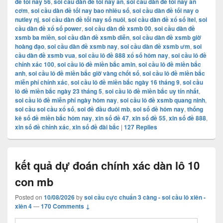
đề tối nay 56
,
soi cầu dàn đề tối nay ăn
,
soi cầu dàn đề tối nay ăn
cơm
,
soi cầu dàn đề tối nay bao nhiêu số
,
soi cầu dàn đề tối nay o
nutley nj
,
soi cầu dàn đề tối nay số nuôi
,
soi cầu dàn đề xổ số itel
,
soi
cầu dàn đề xổ số power
,
soi cầu dàn đề xsmb 00
,
soi cầu dàn đề
xsmb ba miền
,
soi cầu dàn đề xsmb diễn
,
soi cầu dàn đề xsmb giờ
hoàng đạo
,
soi cầu dàn đề xsmb nay
,
soi cầu dàn đề xsmb ưm
,
soi
cầu dàn đề xsmb vua
,
soi cầu lô đề 888 xổ số hôm nay
,
soi cầu lô đề
chính xác 100
,
soi cầu lô đề miền bắc amin
,
soi cầu lô đề miền bắc
anh
,
soi cầu lô đề miền bắc giờ vàng chốt số
,
soi cầu lô đề miền bắc
miễn phí chính xác
,
soi cầu lô đề miền bắc ngày 16 tháng 9
,
soi cầu
lô đề miền bắc ngày 23 tháng 5
,
soi cầu lô đề miền bắc uy tín nhất
,
soi cầu lô đề miễn phí ngày hôm nay
,
soi cầu lô đề xsmb quang ninh
,
soi cầu soi cầu xổ số
,
soi đề đầu đuôi mb
,
soi số đề hôm nay
,
thống
kê số đề miền bắc hôm nay
,
xin số đề 47
,
xin số đề 55
,
xin số đề 888
,
xin số đề chính xác
,
xin số đề đài bắc
|
127
Replies
kết quả dự đoán chính xác dàn lô 10
con mb
Posted on
10/08/2026
by
soi cầu cực chuẩn 3 càng - soi cầu lô xiên -
xiên 4
—
170 Comments ↓