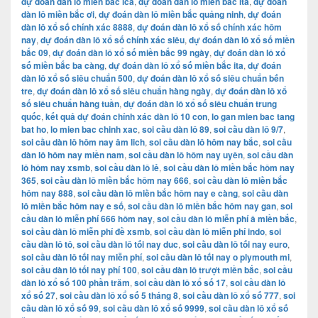
dự đoán dàn lô miền bắc ica
,
dự đoán dàn lô miền bắc ita
,
dự đoán
dàn lô miền bắc ơi
,
dự đoán dàn lô miền bắc quảng ninh
,
dự đoán
dàn lô xổ số chính xác 8888
,
dự đoán dàn lô xổ số chính xác hôm
nay
,
dự đoán dàn lô xổ số chính xác siêu
,
dự đoán dàn lô xổ số miền
bắc 09
,
dự đoán dàn lô xổ số miền bắc 99 ngày
,
dự đoán dàn lô xổ
số miền bắc ba càng
,
dự đoán dàn lô xổ số miền bắc ita
,
dự đoán
dàn lô xổ số siêu chuẩn 500
,
dự đoán dàn lô xổ số siêu chuẩn bến
tre
,
dự đoán dàn lô xổ số siêu chuẩn hàng ngày
,
dự đoán dàn lô xổ
số siêu chuẩn hàng tuần
,
dự đoán dàn lô xổ số siêu chuẩn trung
quốc
,
kết quả dự đoán chính xác dàn lô 10 con
,
lo gan mien bac tang
bat ho
,
lo mien bac chinh xac
,
soi cầu dàn lô 89
,
soi cầu dàn lô 9/7
,
soi cầu dàn lô hôm nay âm lich
,
soi cầu dàn lô hôm nay bắc
,
soi cầu
dàn lô hôm nay miền nam
,
soi cầu dàn lô hôm nay uyên
,
soi cầu dàn
lô hôm nay xsmb
,
soi cầu dàn lô lẻ
,
soi cầu dàn lô miền bắc hôm nay
365
,
soi cầu dàn lô miền bắc hôm nay 666
,
soi cầu dàn lô miền bắc
hôm nay 888
,
soi cầu dàn lô miền bắc hôm nay e càng
,
soi cầu dàn
lô miền bắc hôm nay e số
,
soi cầu dàn lô miền bắc hôm nay gan
,
soi
cầu dàn lô miễn phí 666 hôm nay
,
soi cầu dàn lô miễn phí â miền bắc
,
soi cầu dàn lô miễn phí đề xsmb
,
soi cầu dàn lô miễn phí indo
,
soi
cầu dàn lô tô
,
soi cầu dàn lô tối nay duc
,
soi cầu dàn lô tối nay euro
,
soi cầu dàn lô tối nay miễn phí
,
soi cầu dàn lô tối nay o plymouth mi
,
soi cầu dàn lô tối nay phí 100
,
soi cầu dàn lô trượt miền bắc
,
soi cầu
dàn lô xổ số 100 phần trăm
,
soi cầu dàn lô xổ số 17
,
soi cầu dàn lô
xổ số 27
,
soi cầu dàn lô xổ số 5 tháng 8
,
soi cầu dàn lô xổ số 777
,
soi
cầu dàn lô xổ số 99
,
soi cầu dàn lô xổ số 9999
,
soi cầu dàn lô xổ số