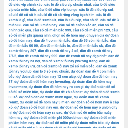
đề siêu vip chính xác
,
cầu lô đề siêu vip chuẩn nhất
,
cầu lô đề siêu
vip của miền bắc
,
cầu lô đề siêu vip lounge
,
cầu lô đề siêu vip soi
,
cầu lô đề xổ số it
,
cầu lô đề xổ số rồng vàng bạch kim
,
cầu lô đề
xsmb là gì
,
cầu lô đề xsmb uit
,
cầu lô siêu vip
,
cầu số đề
,
cầu số đề 3
miền 08
,
cầu số đề 3 miền nay
,
cầu số đề chính xác an
,
cầu số đề
chính xác qua
,
cầu số đề miền bắc 999
,
cầu số đề miễn phí 123
,
cầu
số đề miễn phí quang ninh
,
chọn số đề hôm nay
,
chuyên gia dự đoán
số đề hôm nay
,
dàn đề 4 con miền bắc
,
dàn đề 65 số miền bắc
,
dàn
đề miền bắc 00 00
,
dàn đề miền bắc in
,
dàn đề miền bắc uk
,
dàn đề
xsmb tối nay 207
,
dàn đề xsmb tối nay 4 số
,
dàn đề xsmb tối nay
7/7/2
,
dàn đề xsmb tối nay 999
,
dàn đề xsmb tối nay đẹp nhất
,
dàn đề
xsmb tối nay hà nội
,
dàn đề xsmb tối nay phương trang
,
dàn đề
xsmb tối nay ưu
,
dàn đề xsmb tối nay xổ số miền bắc
,
dàn đề xsmb
tối nay youtub
,
dàn lô 6 số siêu chuẩn
,
dự đoán dàn đề 4 con miền
bắc
,
dự đoán dàn đề hôm nay 12 con giáp
,
dự đoán dàn đề hôm nay
87
,
dự đoán dàn đề hôm nay investing
,
dự đoán dàn đề hôm nay
investment
,
dự đoán dàn đề hôm nay ra con gì
,
dự đoán dàn đề xổ
số 60 số miền bắc
,
dự đoán dàn đề xổ số itest
,
dự đoán dàn đề xsmb
30 số
,
dự đoán dàn đề xsmb minh ngọc
,
dự đoán dàn đề xsmb
remix
,
dự đoán số đề hôm nay 3 mien
,
dự đoán số đề hôm nay ă cặp
xổ
,
dự đoán số đề hôm nay êm
,
dự đoán số đề hôm nay o union city
nj
,
dự đoán số đề hôm nay ra sao
,
dự đoán số đề miền bắc ngày
hôm nay
,
dự đoán số đề miễn phí 000webhost
,
dự đoán số đề miễn
phí âm hôm nay
,
dự đoán số đề miễn phí dự đoán miền bắc
,
dự đoán
số đề miễn phí e 3
,
dự đoán số đề miễn phí kqxsmb
,
dự đoán số đề