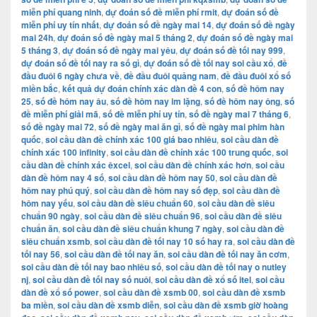
miễn phí quang ninh
,
dự đoán số đề miễn phí rmit
,
dự đoán số đề
miễn phí uy tín nhất
,
dự đoán số đề ngày mai 14
,
dự đoán số đề ngày
mai 24h
,
dự đoán số đề ngày mai 5 tháng 2
,
dự đoán số đề ngày mai
5 tháng 3
,
dự đoán số đề ngày mai yêu
,
dự đoán số đề tối nay 999
,
dự đoán số đề tối nay ra số gì
,
dự đoán số đề tối nay soi cầu xổ
,
đề
đầu đuôi 6 ngày chưa về
,
đề đầu đuôi quảng nam
,
đề đầu đuôi xổ số
miền bắc
,
kết quả dự đoán chính xác dàn đề 4 con
,
số đề hôm nay
25
,
số đề hôm nay âu
,
số đề hôm nay im lặng
,
số đề hôm nay ông
,
số
đề miễn phí giải mã
,
số đề miễn phí uy tín
,
số đề ngày mai 7 tháng 6
,
số đề ngày mai 72
,
số đề ngày mai ăn gì
,
số đề ngày mai phim hàn
quốc
,
soi cầu dàn đề chính xác 100 giá bao nhiêu
,
soi cầu dàn đề
chính xác 100 infinity
,
soi cầu dàn đề chính xác 100 trung quốc
,
soi
cầu dàn đề chính xác êxcel
,
soi cầu dàn đề chính xác hơn
,
soi cầu
dàn đề hôm nay 4 số
,
soi cầu dàn đề hôm nay 50
,
soi cầu dàn đề
hôm nay phú quý
,
soi cầu dàn đề hôm nay số đẹp
,
soi cầu dàn đề
hôm nay yếu
,
soi cầu dàn đề siêu chuẩn 60
,
soi cầu dàn đề siêu
chuẩn 90 ngày
,
soi cầu dàn đề siêu chuẩn 96
,
soi cầu dàn đề siêu
chuẩn ăn
,
soi cầu dàn đề siêu chuẩn khung 7 ngày
,
soi cầu dàn đề
siêu chuẩn xsmb
,
soi cầu dàn đề tối nay 10 số hay ra
,
soi cầu dàn đề
tối nay 56
,
soi cầu dàn đề tối nay ăn
,
soi cầu dàn đề tối nay ăn cơm
,
soi cầu dàn đề tối nay bao nhiêu số
,
soi cầu dàn đề tối nay o nutley
nj
,
soi cầu dàn đề tối nay số nuôi
,
soi cầu dàn đề xổ số itel
,
soi cầu
dàn đề xổ số power
,
soi cầu dàn đề xsmb 00
,
soi cầu dàn đề xsmb
ba miền
,
soi cầu dàn đề xsmb diễn
,
soi cầu dàn đề xsmb giờ hoàng