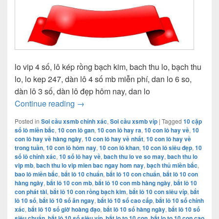
lo vip 4 số, lô kép rồng bạch kim, bach thu lo, bạch thu
lo, lo kep 247, dàn lô 4 số mb miễn phí, dan lo 6 so,
dàn lô 3 số, dàn lô đẹp hôm nay, dan lo
kết quả dự đoán chính xác dàn lô 10 con
Continue reading
→
Posted in
Soi cầu xsmb chính xác
,
Soi cầu xsmb víp
|
Tagged
10 cặp
số lô miền bắc
,
10 con lô gan
,
10 con lô hay ra
,
10 con lô hay về
,
10
con lô hay về hàng ngày
,
10 con lô hay về nhất
,
10 con lô hay về
trong tuần
,
10 con lô hôm nay
,
10 con lô khan
,
10 con lô siêu đẹp
,
10
số lô chính xác
,
10 số lô hay về
,
bach thu lo ve so may
,
bach thu lo
vip mb
,
bach thu lo vip mien bac ngay hom nay
,
bạch thủ miền bắc
,
bao lô miền bắc
,
bắt lô 10 chuẩn
,
bắt lô 10 con chuẩn
,
bắt lô 10 con
hàng ngày
,
bắt lô 10 con mb
,
bắt lô 10 con mb hàng ngày
,
bắt lô 10
con phát tài
,
bắt lô 10 con rồng bạch kim
,
bắt lô 10 con siêu víp
,
bắt
lô 10 số
,
bắt lô 10 số ăn ngay
,
bắt lô 10 số cao cấp
,
bắt lô 10 số chính
xác
,
bắt lô 10 số giờ hoàng đạo
,
bắt lô 10 số hàng ngày
,
bắt lô 10 số
siêu chuẩn
,
bắt lô 10 số siêu víp
,
bắt lo to 10 con
,
bắt lo to 10 con cao