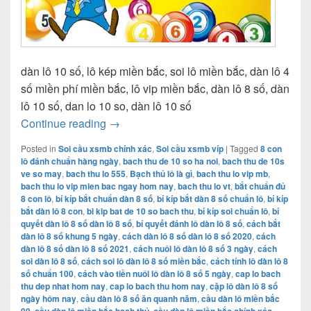
dàn lô 10 số, lô kép miền bắc, soi lô miền bắc, dàn lô 4
số miền phí miền bắc, lô vip miền bắc, dàn lô 8 số, dàn
lô 10 số, dan lo 10 so, dàn lô 10 số
kết quả dự đoán chính xác dàn lô 8 con 
Continue reading
→
Posted in
Soi cầu xsmb chính xác
,
Soi cầu xsmb víp
|
Tagged
8 con
lô đánh chuẩn hàng ngày
,
bach thu de 10 so ha noi
,
bach thu de 10s
ve so may
,
bach thu lo 555
,
Bạch thủ lô là gì
,
bach thu lo vip mb
,
bach thu lo vip mien bac ngay hom nay
,
bach thu lo vt
,
bắt chuẩn đủ
8 con lô
,
bí kíp bắt chuẩn dàn 8 số
,
bí kíp bắt dàn 8 số chuẩn lô
,
bí kíp
bắt dàn lô 8 con
,
bi kip bat de 10 so bach thu
,
bí kíp soi chuẩn lô
,
bí
quyết dàn lô 8 số dàn lô 8 số
,
bí quyết đánh lô dàn lô 8 số
,
cách bắt
dàn lô 8 số khung 5 ngày
,
cách dàn lô 8 số dàn lô 8 số 2020
,
cách
dàn lô 8 số dàn lô 8 số 2021
,
cách nuôi lô dàn lô 8 số 3 ngày
,
cách
soi dàn lô 8 số
,
cách soi lô dàn lô 8 số miền bắc
,
cách tính lô dàn lô 8
số chuẩn 100
,
cách vào tiền nuôi lô dàn lô 8 số 5 ngày
,
cap lo bach
thu dep nhat hom nay
,
cap lo bach thu hom nay
,
cặp lô dàn lô 8 số
ngày hôm nay
,
cầu dàn lô 8 số ăn quanh năm
,
cầu dàn lô miền bắc
00
,
cầu dàn lô miền bắc bạch thủ
,
cầu dàn lô miền bắc chính xác