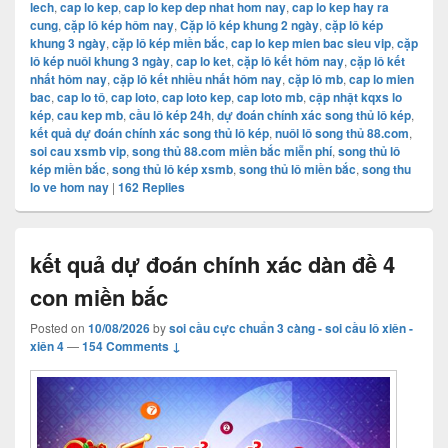
lech
,
cap lo kep
,
cap lo kep dep nhat hom nay
,
cap lo kep hay ra
cung
,
cặp lô kép hôm nay
,
Cặp lô kép khung 2 ngày
,
cặp lô kép
khung 3 ngày
,
cặp lô kép miền bắc
,
cap lo kep mien bac sieu vip
,
cặp
lô kép nuôi khung 3 ngày
,
cap lo ket
,
cặp lô kết hôm nay
,
cặp lô kết
nhất hôm nay
,
cặp lô kết nhiều nhất hôm nay
,
cặp lô mb
,
cap lo mien
bac
,
cap lo tô
,
cap loto
,
cap loto kep
,
cap loto mb
,
cập nhật kqxs lo
kép
,
cau kep mb
,
cầu lô kép 24h
,
dự đoán chính xác song thủ lô kép
,
kết quả dự đoán chính xác song thủ lô kép
,
nuôi lô song thủ 88.com
,
soi cau xsmb vip
,
song thủ 88.com miền bắc miễn phí
,
song thủ lô
kép miền bắc
,
song thủ lô kép xsmb
,
song thủ lô miền bắc
,
song thu
lo ve hom nay
|
162
Replies
kết quả dự đoán chính xác dàn đề 4
con miền bắc
Posted on
10/08/2026
by
soi cầu cực chuẩn 3 càng - soi cầu lô xiên -
xiên 4
—
154 Comments ↓