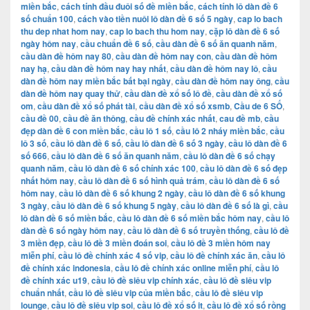
miền bắc
,
cách tính đầu đuôi số đề miền bắc
,
cách tính lô dàn đề 6
số chuẩn 100
,
cách vào tiền nuôi lô dàn đề 6 số 5 ngày
,
cap lo bach
thu dep nhat hom nay
,
cap lo bach thu hom nay
,
cặp lô dàn đề 6 số
ngày hôm nay
,
cầu chuẩn đề 6 số
,
cầu dàn đề 6 số ăn quanh năm
,
cầu dàn đề hôm nay 80
,
cầu dàn đề hôm nay con
,
cầu dàn đề hôm
nay hạ
,
cầu dàn đề hôm nay hay nhất
,
cầu dàn đề hôm nay lô
,
cầu
dàn đề hôm nay miền bắc bất bại ngày
,
cầu dàn đề hôm nay ông
,
cầu
dàn đề hôm nay quay thử
,
cầu dàn đề xổ số lô đề
,
cầu dàn đề xổ số
om
,
cầu dàn đề xổ số phát tài
,
cầu dàn đề xổ số xsmb
,
Cầu de 6 SỐ
,
cầu đề 00
,
cầu đề ăn thông
,
cầu đề chính xác nhất
,
cau đề mb
,
cầu
đẹp dàn đề 6 con miền bắc
,
cầu lô 1 số
,
cầu lô 2 nháy miền bắc
,
cầu
lô 3 số
,
cầu lô dàn đề 6 số
,
cầu lô dàn đề 6 số 3 ngày
,
cầu lô dàn đề 6
số 666
,
cầu lô dàn đề 6 số ăn quanh năm
,
cầu lô dàn đề 6 số chạy
quanh năm
,
cầu lô dàn đề 6 số chính xác 100
,
cầu lô dàn đề 6 số đẹp
nhất hôm nay
,
cầu lô dàn đề 6 số hình quả trám
,
cầu lô dàn đề 6 số
hôm nay
,
cầu lô dàn đề 6 số khung 2 ngày
,
cầu lô dàn đề 6 số khung
3 ngày
,
cầu lô dàn đề 6 số khung 5 ngày
,
cầu lô dàn đề 6 số là gì
,
cầu
lô dàn đề 6 số miền bắc
,
cầu lô dàn đề 6 số miền bắc hôm nay
,
cầu lô
dàn đề 6 số ngày hôm nay
,
cầu lô dàn đề 6 số truyền thống
,
cầu lô đề
3 miền đẹp
,
cầu lô đề 3 miền đoán soi
,
cầu lô đề 3 miền hôm nay
miễn phí
,
cầu lô đề chính xác 4 số vip
,
cầu lô đề chính xác ăn
,
cầu lô
đề chính xác indonesia
,
cầu lô đề chính xác online miễn phí
,
cầu lô
đề chính xác u19
,
cầu lô đề siêu vip chính xác
,
cầu lô đề siêu vip
chuẩn nhất
,
cầu lô đề siêu vip của miền bắc
,
cầu lô đề siêu vip
lounge
,
cầu lô đề siêu vip soi
,
cầu lô đề xổ số it
,
cầu lô đề xổ số rồng