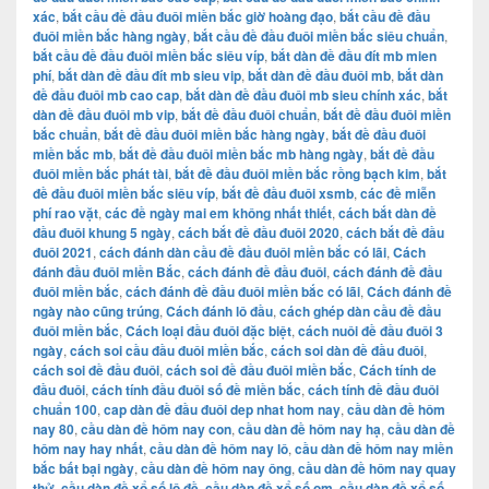
xác
,
bắt cầu đề đầu đuôi miền bắc giờ hoàng đạo
,
bắt cầu đề đầu
đuôi miền bắc hàng ngày
,
bắt cầu đề đầu đuôi miền bắc siêu chuẩn
,
bắt cầu đề đầu đuôi miền bắc siêu víp
,
bắt dàn đề đầu đít mb mien
phí
,
bắt dàn đề đầu đít mb sieu vip
,
bắt dàn đề đầu đuôi mb
,
bắt dàn
đề đầu đuôi mb cao cap
,
bắt dàn đề đầu đuôi mb sieu chính xác
,
bắt
dàn đề đầu đuôi mb vip
,
bắt đề đầu đuôi chuẩn
,
bắt đề đầu đuôi miền
bắc chuẩn
,
bắt đề đầu đuôi miền bắc hàng ngày
,
bắt đề đầu đuôi
miền bắc mb
,
bắt đề đầu đuôi miền bắc mb hàng ngày
,
bắt đề đầu
đuôi miền bắc phát tài
,
bắt đề đầu đuôi miền bắc rồng bạch kim
,
bắt
đề đầu đuôi miền bắc siêu víp
,
bắt đề đầu đuôi xsmb
,
các đề miễn
phí rao vặt
,
các đề ngày mai em không nhất thiết
,
cách bắt dàn đề
đầu đuôi khung 5 ngày
,
cách bắt đề đầu đuôi 2020
,
cách bắt đề đầu
đuôi 2021
,
cách đánh dàn cầu đề đầu đuôi miền bắc có lãi
,
Cách
đánh đầu đuôi miền Bắc
,
cách đánh đề đầu đuôi
,
cách đánh đề đầu
đuôi miền bắc
,
cách đánh đề đầu đuôi miền bắc có lãi
,
Cách đánh đề
ngày nào cũng trúng
,
Cách đánh lô đầu
,
cách ghép dàn cầu đề đầu
đuôi miền bắc
,
Cách loại đầu đuôi đặc biệt
,
cách nuôi đề đầu đuôi 3
ngày
,
cách soi cầu đầu đuôi miền bắc
,
cách soi dàn đề đầu đuôi
,
cách soi đề đầu đuôi
,
cách soi đề đầu đuôi miền bắc
,
Cách tính de
đầu đuôi
,
cách tính đầu đuôi số đề miền bắc
,
cách tính đề đầu đuôi
chuẩn 100
,
cap dàn đề đầu đuôi dep nhat hom nay
,
cầu dàn đề hôm
nay 80
,
cầu dàn đề hôm nay con
,
cầu dàn đề hôm nay hạ
,
cầu dàn đề
hôm nay hay nhất
,
cầu dàn đề hôm nay lô
,
cầu dàn đề hôm nay miền
bắc bất bại ngày
,
cầu dàn đề hôm nay ông
,
cầu dàn đề hôm nay quay
thử
,
cầu dàn đề xổ số lô đề
,
cầu dàn đề xổ số om
,
cầu dàn đề xổ số