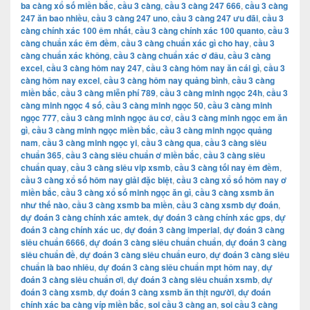
ba càng xổ số miền bắc
,
cầu 3 càng
,
cầu 3 càng 247 666
,
cầu 3 càng
247 ăn bao nhiều
,
cầu 3 càng 247 uno
,
cầu 3 càng 247 ưu đãi
,
cầu 3
càng chính xác 100 êm nhất
,
cầu 3 càng chính xác 100 quanto
,
cầu 3
càng chuẩn xác êm đềm
,
cầu 3 càng chuẩn xác gì cho hay
,
cầu 3
càng chuẩn xác không
,
cầu 3 càng chuẩn xác ơ đâu
,
cầu 3 càng
excel
,
cầu 3 càng hôm nay 247
,
cầu 3 càng hôm nay ăn cái gì
,
cầu 3
càng hôm nay excel
,
cầu 3 càng hôm nay quảng bình
,
cầu 3 càng
miền bắc
,
cầu 3 càng miễn phí 789
,
cầu 3 càng minh ngọc 24h
,
cầu 3
càng minh ngọc 4 số
,
cầu 3 càng minh ngọc 50
,
cầu 3 càng minh
ngọc 777
,
cầu 3 càng minh ngọc âu cơ
,
cầu 3 càng minh ngọc em ăn
gì
,
cầu 3 càng minh ngọc miền bắc
,
cầu 3 càng minh ngọc quảng
nam
,
cầu 3 càng minh ngọc yi
,
cầu 3 càng qua
,
cầu 3 càng siêu
chuẩn 365
,
cầu 3 càng siêu chuẩn ơ miền bắc
,
cầu 3 càng siêu
chuẩn quay
,
cầu 3 càng siêu vip xsmb
,
cầu 3 càng tối nay êm đềm
,
cầu 3 càng xổ số hôm nay giải đặc biệt
,
cầu 3 càng xổ số hôm nay ơ
miền bắc
,
cầu 3 càng xổ số minh ngọc ăn gì
,
cầu 3 càng xsmb ăn
như thế nào
,
cầu 3 càng xsmb ba miền
,
cầu 3 càng xsmb dự đoán
,
dự đoán 3 càng chính xác amtek
,
dự đoán 3 càng chính xác gps
,
dự
đoán 3 càng chính xác uc
,
dự đoán 3 càng imperial
,
dự đoán 3 càng
siêu chuẩn 6666
,
dự đoán 3 càng siêu chuẩn chuẩn
,
dự đoán 3 càng
siêu chuẩn đề
,
dự đoán 3 càng siêu chuẩn euro
,
dự đoán 3 càng siêu
chuẩn là bao nhiêu
,
dự đoán 3 càng siêu chuẩn mpt hôm nay
,
dự
đoán 3 càng siêu chuẩn ơi
,
dự đoán 3 càng siêu chuẩn xsmb
,
dự
đoán 3 càng xsmb
,
dự đoán 3 càng xsmb ăn thịt người
,
dự đoán
chính xác ba càng víp miền bắc
,
soi cầu 3 càng an
,
soi cầu 3 càng