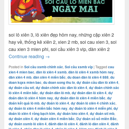
soi lô xiên 3, lô xiên đẹp hôm nay, những cặp xiên 2
hay về, thống kê xiên 2, xien 2 mb, soi cau xien 3, soi
cau xien 3 mien phi, soi cầu xiên 3 vip, dàn xiên 2
kết quả dự đoán chính xác lô xiên 4 miền
Continue reading
→
Posted in
Soi cầu xsmb chính xác
,
Soi cầu xsmb víp
|
Tagged
cau
xien 4 mien bac
,
dàn lô xiên 4 xsmb
,
dàn lô xiên 4 xsmb hôm nay
,
dàn xiên 4 mb
,
dàn xiên 4 miền bắc
,
du doan dàn lô xiên 4 888
,
du
doan kqxs mien bac
,
du doan song thu lo
,
dự đoán cầu dàn lô xiên 4
,
dự đoán cầu stl
,
dự đoán chính xác dàn lô xiên 4
,
dự đoán chính xác
lô xiên 4 miền bắc
,
dự đoán dàn lô mb
,
dự đoán dàn lô xiên 4
,
dự
đoán dàn lô xiên 4 hôm nay
,
dự đoán dàn lô xiên 4 miền bắc
,
dự
đoán kết quả lô mb
,
dự đoán lô xiên 4
,
dự đoán lô xiên 4 chính xác
,
dự đoán lô xiên 4 miền bắc hôm nay
,
dự đoán lô xiên 4 miễn phí
,
dự
đoán lô xiên 4 rồng bạch kim
,
dự đoán loto xiên 4
,
dự đoán stl mb
,
dự đoán xiên 4
,
dự đoán xiên 4 miền bắc
,
Dự đoán xổ số miền Bắc
,
dự đoán xsmb lô xiên 4
,
đánh dàn lô xiên 4
,
đánh lô dàn xiên 4
,
đánh
,
,
,