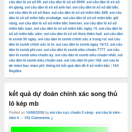
cầu dàn lô xổ số 99
,
soi cầu dàn lô xổ số 9999
,
soi cầu dàn lô xổ số
ăn giang
,
soi cầu dàn lô xổ số anh hai
,
soi cầu dàn lô xổ số đài bắc
,
soi cầu dàn lô xổ số iban
,
soi cầu dàn lô xổ số miền bắc 888
,
soi cầu
dàn lô xổ số miền bắc ecolodge
,
soi cầu dàn lô xổ số miền bắc giờ
vàng
,
soi cầu dàn lô xổ số miền bắc internet
,
soi cầu dàn lô xổ số
miền bắc luận
,
soi cầu dàn lô xổ số miền bắc ngày 15
,
soi cầu dàn lô
xổ số miền bắc xiên
,
soi cầu dàn lô xổ số thừa thiên huế
,
soi cầu dàn
lô xsmb 30 ngày
,
soi cầu dàn lô xsmb chính xác a trung roi
,
soi cầu
dàn lô xsmb chính xác lô tô
,
soi cau dàn lo xsmb ngay 18/12
,
soi cầu
dàn lô xsmb phí cao
,
soi cầu dàn lô xsmb siêu chuẩn 7777
,
soi cầu
dàn lô xsmb siêu chuẩn ây
,
soi cầu dàn lô xsmb siêu chuẩn nhất
,
soi
cầu dàn lô xsmb siêu chuẩn usa
,
soi cầu dàn lô yên 168
,
soi cau lo
de mien bac mien phi
,
thống kê kết quả dàn đề 6 số miền bắc
|
164
Replies
kết quả dự đoán chính xác song thủ
lô kép mb
Posted on
10/08/2026
by
soi cầu cực chuẩn 3 càng - soi cầu lô xiên -
xiên 4
—
162 Comments ↓