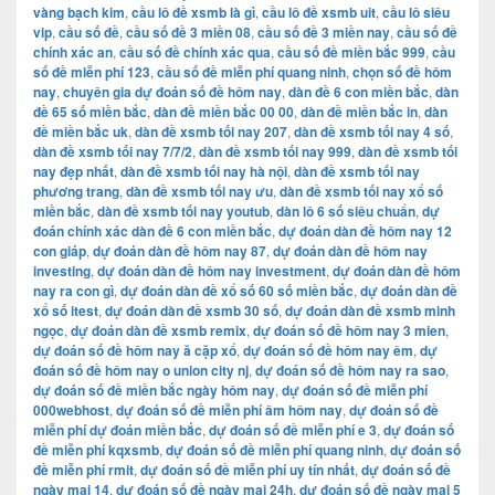
vàng bạch kim
,
cầu lô đề xsmb là gì
,
cầu lô đề xsmb uit
,
cầu lô siêu
vip
,
cầu số đề
,
cầu số đề 3 miền 08
,
cầu số đề 3 miền nay
,
cầu số đề
chính xác an
,
cầu số đề chính xác qua
,
cầu số đề miền bắc 999
,
cầu
số đề miễn phí 123
,
cầu số đề miễn phí quang ninh
,
chọn số đề hôm
nay
,
chuyên gia dự đoán số đề hôm nay
,
dàn đề 6 con miền bắc
,
dàn
đề 65 số miền bắc
,
dàn đề miền bắc 00 00
,
dàn đề miền bắc in
,
dàn
đề miền bắc uk
,
dàn đề xsmb tối nay 207
,
dàn đề xsmb tối nay 4 số
,
dàn đề xsmb tối nay 7/7/2
,
dàn đề xsmb tối nay 999
,
dàn đề xsmb tối
nay đẹp nhất
,
dàn đề xsmb tối nay hà nội
,
dàn đề xsmb tối nay
phương trang
,
dàn đề xsmb tối nay ưu
,
dàn đề xsmb tối nay xổ số
miền bắc
,
dàn đề xsmb tối nay youtub
,
dàn lô 6 số siêu chuẩn
,
dự
đoán chính xác dàn đề 6 con miền bắc
,
dự đoán dàn đề hôm nay 12
con giáp
,
dự đoán dàn đề hôm nay 87
,
dự đoán dàn đề hôm nay
investing
,
dự đoán dàn đề hôm nay investment
,
dự đoán dàn đề hôm
nay ra con gì
,
dự đoán dàn đề xổ số 60 số miền bắc
,
dự đoán dàn đề
xổ số itest
,
dự đoán dàn đề xsmb 30 số
,
dự đoán dàn đề xsmb minh
ngọc
,
dự đoán dàn đề xsmb remix
,
dự đoán số đề hôm nay 3 mien
,
dự đoán số đề hôm nay ă cặp xổ
,
dự đoán số đề hôm nay êm
,
dự
đoán số đề hôm nay o union city nj
,
dự đoán số đề hôm nay ra sao
,
dự đoán số đề miền bắc ngày hôm nay
,
dự đoán số đề miễn phí
000webhost
,
dự đoán số đề miễn phí âm hôm nay
,
dự đoán số đề
miễn phí dự đoán miền bắc
,
dự đoán số đề miễn phí e 3
,
dự đoán số
đề miễn phí kqxsmb
,
dự đoán số đề miễn phí quang ninh
,
dự đoán số
đề miễn phí rmit
,
dự đoán số đề miễn phí uy tín nhất
,
dự đoán số đề
ngày mai 14
,
dự đoán số đề ngày mai 24h
,
dự đoán số đề ngày mai 5