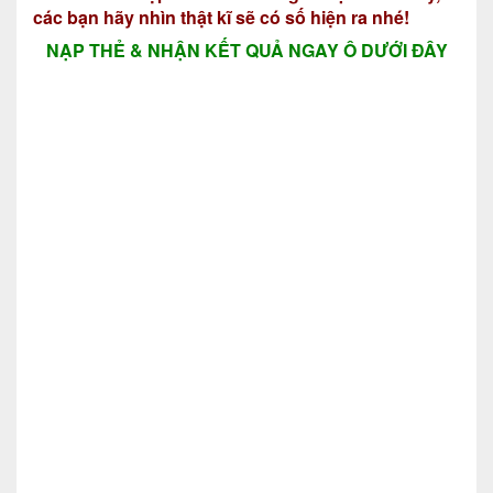
các bạn hãy nhìn thật kĩ sẽ có số hiện ra nhé!
NẠP THẺ & NHẬN KẾT QUẢ NGAY Ô DƯỚI ĐÂY