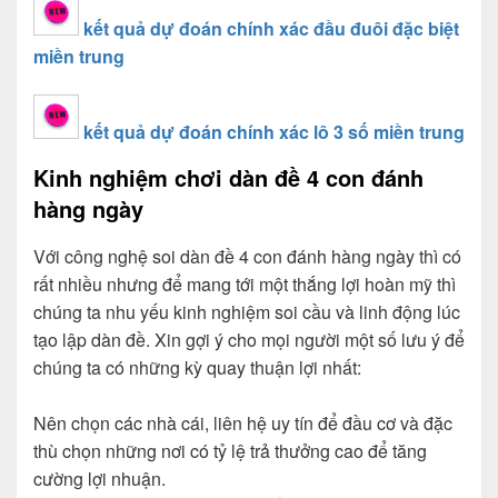
kết quả dự đoán chính xác đầu đuôi đặc biệt
miền trung
kết quả dự đoán chính xác lô 3 số miền trung
Kinh nghiệm chơi dàn đề 4 con đánh
hàng ngày
Với công nghệ soi dàn đề 4 con đánh hàng ngày thì có
rất nhiều nhưng để mang tới một thắng lợi hoàn mỹ thì
chúng ta nhu yếu kinh nghiệm soi cầu và linh động lúc
tạo lập dàn đề. Xin gợi ý cho mọi người một số lưu ý để
chúng ta có những kỳ quay thuận lợi nhất:
Nên chọn các nhà cái, liên hệ uy tín để đầu cơ và đặc
thù chọn những nơi có tỷ lệ trả thưởng cao để tăng
cường lợi nhuận.