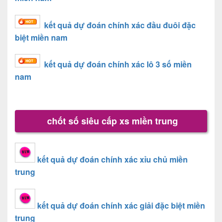
kết quả dự đoán chính xác đầu đuôi đặc
biệt miền nam
kết quả dự đoán chính xác lô 3 số miền
nam
chốt số siêu cấp xs miền trung
kết quả dự đoán chính xác xỉu chủ miền
trung
kết quả dự đoán chính xác giải đặc biệt miền
trung