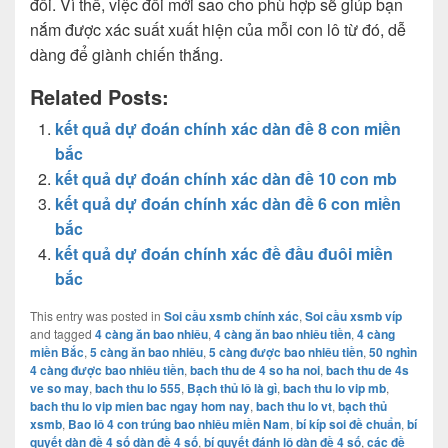
đổi. Vì thế, việc đổi mới sao cho phù hợp sẽ giúp bạn
nắm được xác suất xuất hiện của mỗi con lô từ đó, dễ
dàng để giành chiến thắng.
Related Posts:
kết quả dự đoán chính xác dàn đề 8 con miền
bắc
kết quả dự đoán chính xác dàn đề 10 con mb
kết quả dự đoán chính xác dàn đề 6 con miền
bắc
kết quả dự đoán chính xác đề đầu đuôi miền
bắc
This entry was posted in
Soi cầu xsmb chính xác
,
Soi cầu xsmb víp
and tagged
4 càng ăn bao nhiêu
,
4 càng ăn bao nhiêu tiền
,
4 càng
miền Bắc
,
5 càng ăn bao nhiêu
,
5 càng được bao nhiêu tiền
,
50 nghìn
4 càng được bao nhiêu tiền
,
bach thu de 4 so ha noi
,
bach thu de 4s
ve so may
,
bach thu lo 555
,
Bạch thủ lô là gì
,
bach thu lo vip mb
,
bach thu lo vip mien bac ngay hom nay
,
bach thu lo vt
,
bạch thủ
xsmb
,
Bao lô 4 con trúng bao nhiêu miền Nam
,
bí kíp soi đề chuẩn
,
bí
quyết dàn đề 4 số dàn đề 4 số
,
bí quyết đánh lô dàn đề 4 số
,
các đề