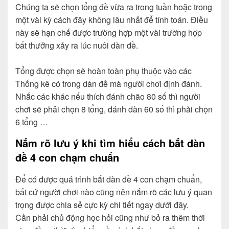
Chúng ta sẽ chọn tổng đề vừa ra trong tuần hoặc trong
một vài kỳ cách đây không lâu nhất để tính toán. Điều
này sẽ hạn chế được trường hợp một vài trường hợp
bất thưởng xảy ra lúc nuôi dàn đề.
Tổng được chọn sẽ hoàn toàn phụ thuộc vào các
Thống kê có trong dàn đề mà người chơi định đánh.
Nhắc các khác nếu thích đánh chão 80 số thì người
chơi sẽ phải chọn 8 tổng, đánh dàn 60 số thì phải chọn
6 tổng …
Nắm rõ lưu ý khi tìm hiểu cách bắt dàn
đề 4 con chạm chuẩn
Để có được quá trình bắt dàn đề 4 con chạm chuẩn,
bất cứ người chơi nào cũng nên nắm rõ các lưu ý quan
trọng được chia sẻ cực kỳ chi tiết ngay dưới đây.
Cần phải chủ động học hỏi cũng như bỏ ra thêm thời