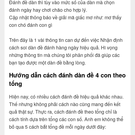
Đánh đề dàn thì tùy vào mức số của dàn mà chọn
đánh ngày hay chơi chão cho hợp lý.
Cập nhật thông báo về giải mã giấc mơ như: mơ thấy
con chó đánh con gì
Trên đây là 1 vài thông tin can dự đến việc Nhận định
cách soi dàn đề đánh hàng ngày hiệu quả. Hi vọng
những thông tin mà chúng tôi phân phối đã giúp các
bạn tạo được một dàn đề bằng lòng.
Hướng dẫn cách đánh dàn đề 4 con theo
tổng
Hiện nay, có nhiều cách đánh đề hiệu quả khác nhau.
Thế nhưng không phải cách nào cũng mang đến kết
quả thật sự. Thực ra, cách đánh đề theo tổng chỉ là
cách tính dựa trên tổng các con số. Anh em không thể
bỏ qua 5 cách bắt tổng đề mỗi ngày dưới đây: