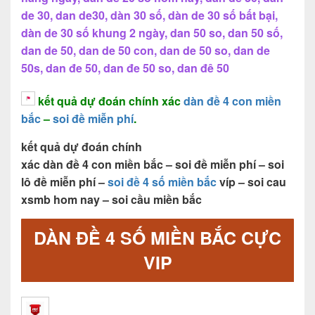
de 30, dan de30, dàn 30 số, dàn de 30 số bất bại,
dàn de 30 số khung 2 ngày, dan 50 so, dan 50 số,
dan de 50, dan de 50 con, dan de 50 so, dan de
50s, dan đe 50, dan đe 50 so, dan đê 50
kết quả dự đoán chính xác
dàn đề 4 con miền
bắc
–
soi đề miễn phí
.
kết quả dự đoán chính
xác dàn đề 4 con miền bắc – soi đề miễn phí – soi
lô đề miễn phí –
soi đề 4 số miền bắc
víp – soi cau
xsmb hom nay – soi cầu miền bắc
DÀN ĐỀ 4 SỐ MIỀN BẮC CỰC
VIP