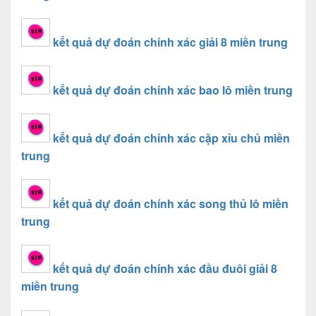
kết quả dự đoán chính xác giải 8 miền trung
kết quả dự đoán chính xác bao lô miền trung
kết quả dự đoán chính xác cặp xỉu chủ miền
trung
kết quả dự đoán chính xác song thủ lô miền
trung
kết quả dự đoán chính xác đầu đuôi giải 8
miền trung