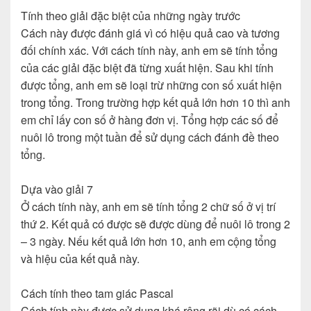
Tính theo giải đặc biệt của những ngày trước
Cách này được đánh giá vì có hiệu quả cao và tương
đối chính xác. Với cách tính này, anh em sẽ tính tổng
của các giải đặc biệt đã từng xuất hiện. Sau khi tính
được tổng, anh em sẽ loại trừ những con số xuất hiện
trong tổng. Trong trường hợp kết quả lớn hơn 10 thì anh
em chỉ lấy con số ở hàng đơn vị. Tổng hợp các số để
nuôi lô trong một tuần để sử dụng cách đánh đề theo
tổng.
Dựa vào giải 7
Ở cách tính này, anh em sẽ tính tổng 2 chữ số ở vị trí
thứ 2. Kết quả có được sẽ được dùng để nuôi lô trong 2
– 3 ngày. Nếu kết quả lớn hơn 10, anh em cộng tổng
và hiệu của kết quả này.
Cách tính theo tam giác Pascal
Cách tính này được sử dụng khá rộng rãi dù có cách