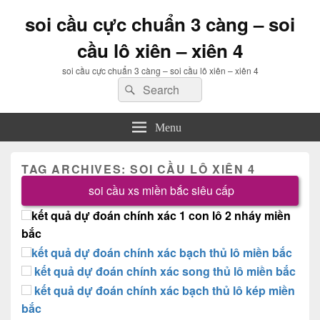
soi cầu cực chuẩn 3 càng – soi
cầu lô xiên – xiên 4
soi cầu cực chuẩn 3 càng – soi cầu lô xiên – xiên 4
Search
Search
for:
Menu
TAG ARCHIVES:
SOI CẦU LÔ XIÊN 4
soi cầu xs miền bắc siêu cấp
kết quả dự đoán chính xác 1 con lô 2 nháy miền
bắc
kết quả dự đoán chính xác bạch thủ lô miền bắc
kết quả dự đoán chính xác song thủ lô miền bắc
kết quả dự đoán chính xác bạch thủ lô kép miền
bắc