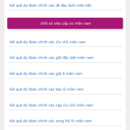
kết quả dự đoán chính xác đề đầu đuôi miền bắc
chốt số siêu cấp xs miền nam
kết quả dự đoán chính xác xỉu chủ miền nam
kết quả dự đoán chính xác giải đặc biệt miền nam
kết quả dự đoán chính xác giải 8 miền nam
kết quả dự đoán chính xác bao lô miền nam
kết quả dự đoán chính xác cặp xỉu chủ miền nam
kết quả dự đoán chính xác song thủ lô miền nam