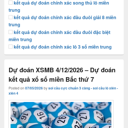
kết quả dự đoán chính xác song thủ lô miền
trung
kết quả dự đoán chính xác đầu đuôi giải 8 miền
trung
kết quả dự đoán chính xác đầu đuôi đặc biệt
miền trung
kết quả dự đoán chính xác lô 3 số miền trung
Dự đoán XSMB 4/12/2026 – Dự đoán
kết quả xổ số miền Bắc thứ 7
Posted on
07/05/2026
by
soi cầu cực chuẩn 3 càng - soi cầu lô xiên -
xiên 4