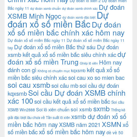
Dự đoán lô xiên 2
Dự đoán miền
Dự đoán
Bắc ngày 11
dự đoán xsmb chuẩn
dự đoán xsmb chính xác
Dự
XSMB Minh Ngọc
dự đoán xsmb đặc biệt
đoán xổ số miền Bắc
Dự đoán
xổ số miền bắc chính xác hôm nay
Dự đoán xổ số miền Bắc ngày 11
Dự đoán xổ số miền Bắc ngày 11
Dự đoán xổ số miền Bắc thứ sáu Dự đoán
tay
dự
xsmb kết quả xổ số miền bắc siêu chính xác
đoán xổ số miền Trung
Hôm nay
Ghép lô xiên
đánh con gì
kết quả xổ số
kqxsmb
Không có chuyên mục
miền bắc siêu chính xác
soi cau xo so mien bac
soi cau xsmb
soi câu mb
soi cầu dự đoán
Soi cầu Dự đoán XSMB chính
kqxsmb
xác 100
soi cầu kết quả xổ số miền bắc
Soi cầu
sxmb
soi xsmb
Soi lô xiên chuẩn
XSMB Win2888
Thống kê
xsmb dự đoán xổ số
giải đặc biệt lâu chưa về
Tần suất lô xiên
XSMN
miền bắc hôm nay
xổ
XSMB năm 2021
xổ số miền bắc hôm nay
số miền bắc
đề về 50