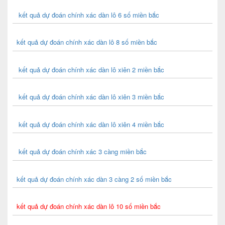
kết quả dự đoán chính xác dàn lô 6 số miền bắc
kết quả dự đoán chính xác dàn lô 8 số miền bắc
kết quả dự đoán chính xác dàn lô xiên 2 miền bắc
kết quả dự đoán chính xác dàn lô xiên 3 miền bắc
kết quả dự đoán chính xác dàn lô xiên 4 miền bắc
kết quả dự đoán chính xác 3 càng miền bắc
kết quả dự đoán chính xác dàn 3 càng 2 số miền bắc
kết quả dự đoán chính xác dàn lô 10 số miền bắc