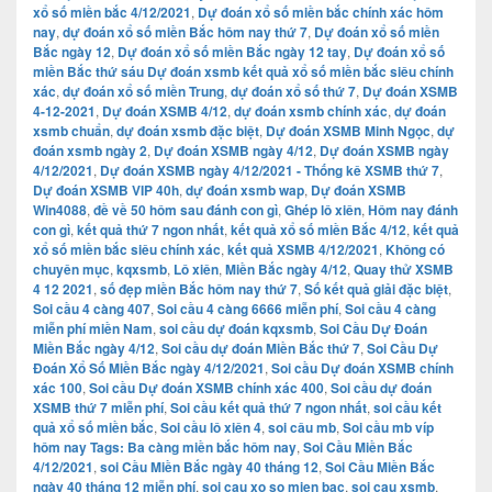
xổ số miền bắc 4/12/2021
,
Dự đoán xổ số miền bắc chính xác hôm
nay
,
dự đoán xổ số miền Bắc hôm nay thứ 7
,
Dự đoán xổ số miền
Bắc ngày 12
,
Dự đoán xổ số miền Bắc ngày 12 tay
,
Dự đoán xổ số
miền Bắc thứ sáu Dự đoán xsmb kết quả xổ số miền bắc siêu chính
xác
,
dự đoán xổ số miền Trung
,
dự đoán xổ số thứ 7
,
Dự đoán XSMB
4-12-2021
,
Dự đoán XSMB 4/12
,
dự đoán xsmb chính xác
,
dự đoán
xsmb chuẩn
,
dự đoán xsmb đặc biệt
,
Dự đoán XSMB Minh Ngọc
,
dự
đoán xsmb ngày 2
,
Dự đoán XSMB ngày 4/12
,
Dự đoán XSMB ngày
4/12/2021
,
Dự đoán XSMB ngày 4/12/2021 - Thống kê XSMB thứ 7
,
Dự đoán XSMB VIP 40h
,
dự đoán xsmb wap
,
Dự đoán XSMB
Win4088
,
đề về 50 hôm sau đánh con gì
,
Ghép lô xiên
,
Hôm nay đánh
con gì
,
kết quả thứ 7 ngon nhất
,
kết quả xổ số miền Bắc 4/12
,
kết quả
xổ số miền bắc siêu chính xác
,
kết quả XSMB 4/12/2021
,
Không có
chuyên mục
,
kqxsmb
,
Lô xiên
,
Miền Bắc ngày 4/12
,
Quay thử XSMB
4 12 2021
,
số đẹp miền Bắc hôm nay thứ 7
,
Số kết quả giải đặc biệt
,
Soi cầu 4 càng 407
,
Soi cầu 4 càng 6666 miễn phí
,
Soi cầu 4 càng
miễn phí miền Nam
,
soi cầu dự đoán kqxsmb
,
Soi Cầu Dự Đoán
Miền Bắc ngày 4/12
,
Soi cầu dự đoán Miền Bắc thứ 7
,
Soi Cầu Dự
Đoán Xổ Số Miền Bắc ngày 4/12/2021
,
Soi cầu Dự đoán XSMB chính
xác 100
,
Soi cầu Dự đoán XSMB chính xác 400
,
Soi cầu dự đoán
XSMB thứ 7 miễn phí
,
Soi cầu kết quả thứ 7 ngon nhất
,
soi cầu kết
quả xổ số miền bắc
,
Soi cầu lô xiên 4
,
soi câu mb
,
Soi cầu mb víp
hôm nay Tags: Ba càng miền bắc hôm nay
,
Soi Cầu Miền Bắc
4/12/2021
,
soi Cầu Miền Bắc ngày 40 tháng 12
,
Soi Cầu Miền Bắc
ngày 40 tháng 12 miễn phí
,
soi cau xo so mien bac
,
soi cau xsmb
,