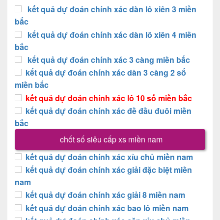
kết quả dự đoán chính xác dàn lô xiên 3 miền
bắc
kết quả dự đoán chính xác dàn lô xiên 4 miền
bắc
kết quả dự đoán chính xác 3 càng miền bắc
kết quả dự đoán chính xác dàn 3 càng 2 số
miền bắc
kết quả dự đoán chính xác lô 10 số miền bắc
kết quả dự đoán chính xác đề đầu đuôi miền
bắc
chốt số siêu cấp xs miền nam
kết quả dự đoán chính xác xỉu chủ miền nam
kết quả dự đoán chính xác giải đặc biệt miền
nam
kết quả dự đoán chính xác giải 8 miền nam
kết quả dự đoán chính xác bao lô miền nam