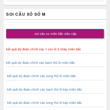
SOI CẦU XỔ SỐ M
soi cầu xs miền bắc siêu cấp
kết quả dự đoán chính xác 1 con lô 2 nháy miền bắc
kết quả dự đoán chính xác bạch thủ lô miền bắc
kết quả dự đoán chính xác song thủ lô miền bắc
kết quả dự đoán chính xác bạch thủ lô kép miền bắc
kết quả dự đoán chính xác song thủ lô kép miền bắc