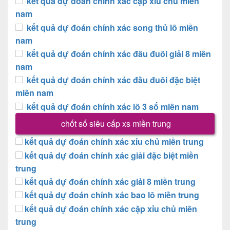
kết quả dự đoán chính xác cặp xỉu chủ miền
nam
kết quả dự đoán chính xác song thủ lô miền
nam
kết quả dự đoán chính xác đầu đuôi giải 8 miền
nam
kết quả dự đoán chính xác đầu đuôi đặc biệt
miền nam
kết quả dự đoán chính xác lô 3 số miền nam
chốt số siêu cấp xs miền trung
kết quả dự đoán chính xác xỉu chủ miền trung
kết quả dự đoán chính xác giải đặc biệt miền
trung
kết quả dự đoán chính xác giải 8 miền trung
kết quả dự đoán chính xác bao lô miền trung
kết quả dự đoán chính xác cặp xỉu chủ miền
trung