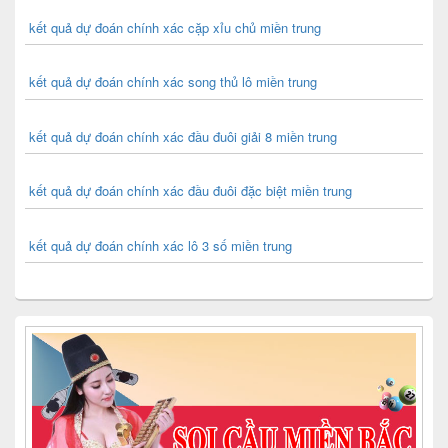
kết quả dự đoán chính xác cặp xỉu chủ miền trung
kết quả dự đoán chính xác song thủ lô miền trung
kết quả dự đoán chính xác đầu đuôi giải 8 miền trung
kết quả dự đoán chính xác đầu đuôi đặc biệt miền trung
kết quả dự đoán chính xác lô 3 số miền trung