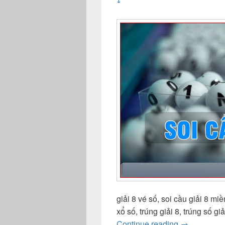
giải 8 vé số, soi cầu giải 8 miề
xổ số, trúng giải 8, trúng số giả
kết quả dự đ
Continue reading
→