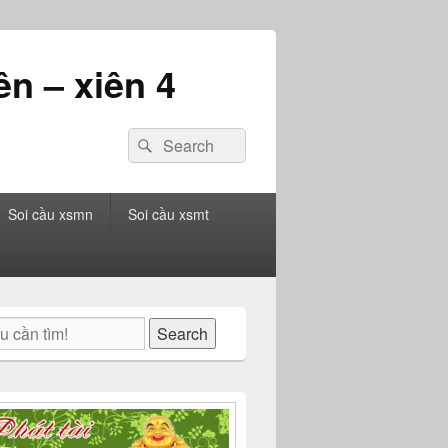
ên – xiên 4
Search
Search
for:
Soi cầu xsmn
Soi cầu xsmt
Search