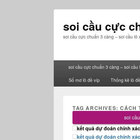
soi cầu cực ch
soi cầu cực chuẩn 3 càng – soi cầu lô 
Primary
soi cầu cực chuẩn 3 càng – soi cầu l
menu
Sổ mơ lô đề víp
Thống kê lô đ
TAG ARCHIVES:
CÁCH 
soi cầu
kết quả dự đoán chính xác
kết quả dự đoán chính xác