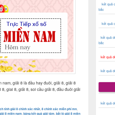
kết quả dự
bắc
kết quả d
kết quả dự
bắc
kết quả d
kết quả dự
n nam, giải 8 là đầu hay đuôi, giải 8, giải 8
i 8, giai 8, giải 8, soi cầu giải 8, đầu đuôi giải
oán chính xác giải tám miền nam
kết quả 
ch tính giải 8 chính xác nhất
,
8 chính xác miễn phí mn
,
giải 8 miền nam
,
bảng kết quả giải tám
,
bắt lô giải 8 miền