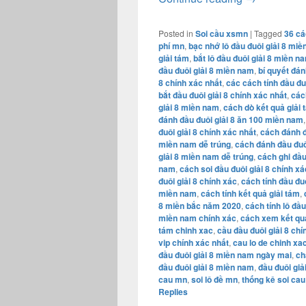
Posted in
Soi cầu xsmn
|
Tagged
36 cá
phí mn
,
bạc nhớ lô đầu đuôi giải 8 mi
giải tám
,
bắt lô đầu đuôi giải 8 miền n
đầu đuôi giải 8 miền nam
,
bí quyết đán
8 chính xác nhất
,
các cách tính đầu đu
bắt đầu đuôi giải 8 chính xác nhất
,
các
giải 8 miền nam
,
cách dò kết quả giải 
đánh đầu đuôi giải 8 ăn 100 miền nam
đuôi giải 8 chính xác nhất
,
cách đánh đ
miền nam dễ trúng
,
cách đánh đầu đuô
giải 8 miền nam dễ trúng
,
cách ghi đầu
nam
,
cách soi đầu đuôi giải 8 chính xá
đuôi giải 8 chính xác
,
cách tính đầu đu
miền nam
,
cách tính kết quả giải tám
,
8 miền bắc năm 2020
,
cách tính lô đầ
miền nam chính xác
,
cách xem kết quả
tám chinh xac
,
cầu đầu đuôi giải 8 chí
vip chính xác nhất
,
cau lo de chinh xa
đầu đuôi giải 8 miền nam ngày mai
,
ch
đầu đuôi giải 8 miền nam
,
đầu đuôi giả
cau mn
,
soi lô đề mn
,
thống kê soi ca
Replies