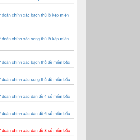
 đoán chính xác bạch thủ lô kép miền
ự đoán chính xác song thủ lô kép miền
 đoán chính xác bạch thủ đề miền bắc
ự đoán chính xác song thủ đề miền bắc
ự đoán chính xác dàn đề 4 số miền bắc
ự đoán chính xác dàn đề 6 số miền bắc
ự đoán chính xác dàn đề 8 số miền bắc