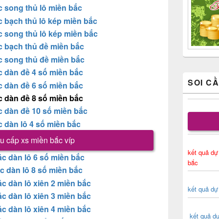
c song thủ lô miền bắc
 bạch thủ lô kép miền bắc
c song thủ lô kép miền bắc
c bạch thủ đề miền bắc
c song thủ đề miền bắc
c dàn đề 4 số miền bắc
SOI C
c dàn đề 6 số miền bắc
c dàn đề 8 số miền bắc
c dàn đề 10 số miền bắc
 dàn lô 4 số miền bắc
u cấp xs miền bắc víp
kết quả dự
c dàn lô 6 số miền bắc
bắc
 dàn lô 8 số miền bắc
c dàn lô xiên 2 miền bắc
kết quả dự
c dàn lô xiên 3 miền bắc
c dàn lô xiên 4 miền bắc
kết quả d