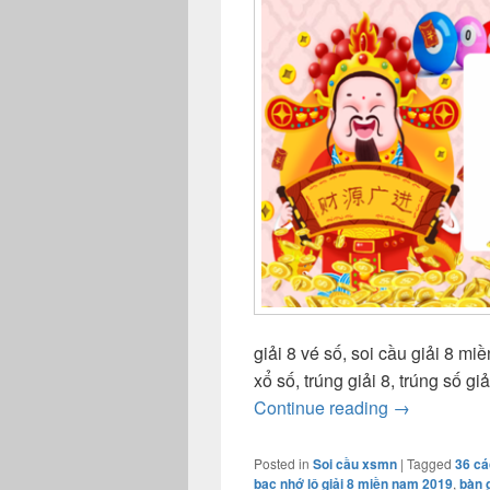
giải 8 vé số, soi cầu giải 8 miề
xổ số, trúng giải 8, trúng số giả
kết quả dự đ
Continue reading
→
Posted in
Soi cầu xsmn
|
Tagged
36 cá
bạc nhớ lô giải 8 miền nam 2019
,
bàn 