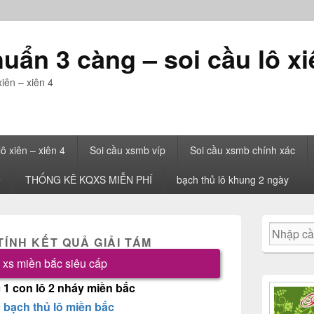
uẩn 3 càng – soi cầu lô xi
xiên – xiên 4
ô xiên – xiên 4
Soi cầu xsmb víp
Soi cầu xsmb chính xác
ề
THỐNG KÊ KQXS MIỄN PHÍ
bạch thủ lô khung 2 ngày
Primary
Sidebar
TÍNH KẾT QUẢ GIẢI TÁM
Widget
Area
 xs miền bắc siêu cấp
 1 con lô 2 nháy miền bắc
 bạch thủ lô miền bắc