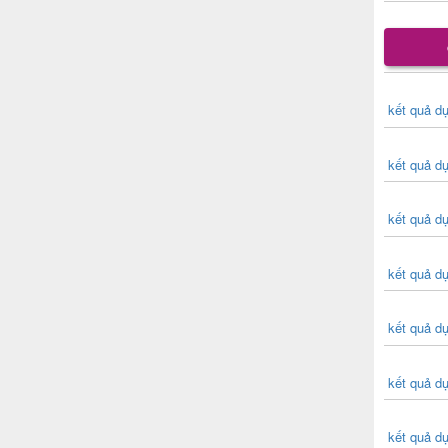
kết quả d
kết quả dự
kết quả dự
kết quả d
kết quả d
kết quả dự
kết quả dự