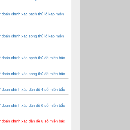
 đoán chính xác bạch thủ lô kép miền
ự đoán chính xác song thủ lô kép miền
 đoán chính xác bạch thủ đề miền bắc
ự đoán chính xác song thủ đề miền bắc
ự đoán chính xác dàn đề 4 số miền bắc
ự đoán chính xác dàn đề 6 số miền bắc
ự đoán chính xác dàn đề 8 số miền bắc