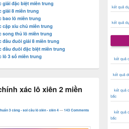
 giải đặc biệt miền trung
kết quả d
 giải 8 miền trung
 bao lô miền trung
kết quả d
c cặp xỉu chủ miền trung
 song thủ lô miền trung
 đầu đuôi giải 8 miền trung
 đầu đuôi đặc biệt miền trung
 lô 3 số miền trung
kết quả 
kết quả dự
hính xác lô xiên 2 miền
kết quả dự
bắc
huẩn 3 càng - soi cầu lô xiên - xiên 4
—
143 Comments
kết quả dự
bắc