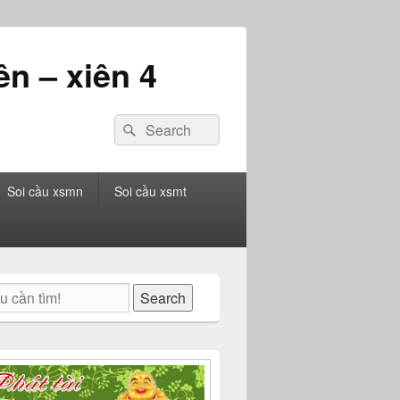
ên – xiên 4
Search
Search
for:
Soi cầu xsmn
Soi cầu xsmt
Search