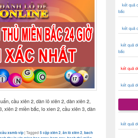
kết quả dự
bắc
kết quả d
kết quả dự
bắc
kết quả d
kết quả dự
huẩn, cầu xiên 2, dàn lô xiên 2, dàn xiên 2,
3, xiên 2 miền bắc, lo xien 2, cầu xiên 3, dàn
 đoán chính xác lô xiên 2 miền bắc
kết quả 
 cầu xsmb víp
|
Tagged
5 cặp xiên 2
,
ăn lô xiên 2
,
bach
,