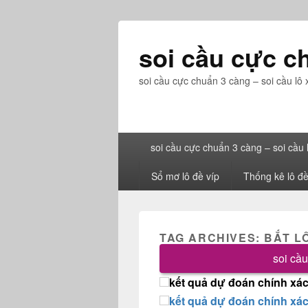
soi cầu cực ch
soi cầu cực chuẩn 3 càng – soi cầu lô 
Primary
soi cầu cực chuẩn 3 càng – soi cầu l
menu
Sổ mơ lô đề víp
Thống kê lô đ
TAG ARCHIVES:
BẮT L
soi cầu
kết quả dự đoán chính xác
kết quả dự đoán chính xác