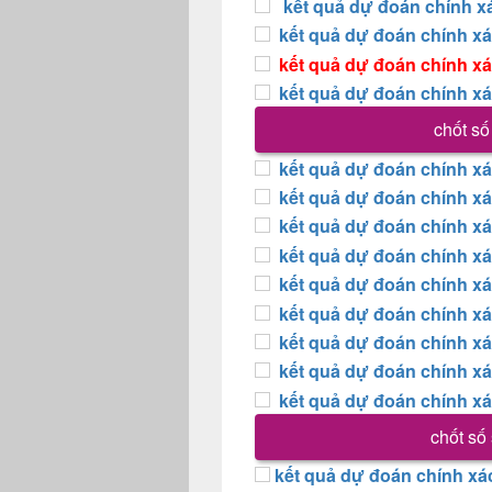
kết quả dự đoán chính xá
kết quả dự đoán chính xá
kết quả dự đoán chính xá
kết quả dự đoán chính xá
chốt số
kết quả dự đoán chính x
kết quả dự đoán chính xá
kết quả dự đoán chính xá
kết quả dự đoán chính x
kết quả dự đoán chính x
kết quả dự đoán chính xá
kết quả dự đoán chính xá
kết quả dự đoán chính xá
kết quả dự đoán chính xá
chốt số 
kết quả dự đoán chính xá