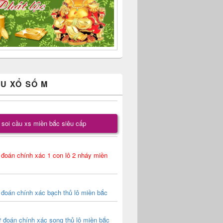
ẦU XỔ SỐ M
soi cầu xs miền bắc siêu cấp
 đoán chính xác 1 con lô 2 nháy miền
 đoán chính xác bạch thủ lô miền bắc
ự đoán chính xác song thủ lô miền bắc