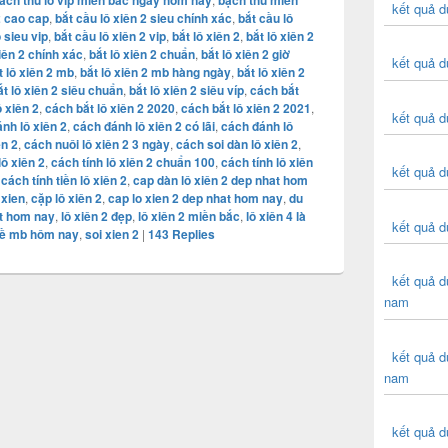
ach thu lo vip mien bac ngay hom nay
bạch thủ miền
kết quả d
2 cao cap
,
bắt cầu lô xiên 2 sieu chính xác
,
bắt cầu lô
 sieu vip
,
bắt cầu lô xiên 2 vip
,
bắt lô xiên 2
,
bắt lô xiên 2
xiên 2 chính xác
,
bắt lô xiên 2 chuẩn
,
bắt lô xiên 2 giờ
kết quả d
t lô xiên 2 mb
,
bắt lô xiên 2 mb hàng ngày
,
bắt lô xiên 2
ắt lô xiên 2 siêu chuẩn
,
bắt lô xiên 2 siêu víp
,
cách bắt
ô xiên 2
,
cách bắt lô xiên 2 2020
,
cách bắt lô xiên 2 2021
,
kết quả d
nh lô xiên 2
,
cách đánh lô xiên 2 có lãi
,
cách đánh lô
ên 2
,
cách nuôi lô xiên 2 3 ngày
,
cách soi dàn lô xiên 2
,
lô xiên 2
,
cách tính lô xiên 2 chuẩn 100
,
cách tính lô xiên
kết quả 
,
cách tính tiền lô xiên 2
,
cap dàn lô xiên 2 dep nhat hom
 xien
,
cặp lô xiên 2
,
cap lo xien 2 dep nhat hom nay
,
du
at hom nay
,
lô xiên 2 đẹp
,
lô xiên 2 miền bắc
,
lô xiên 4 là
kết quả d
 đề mb hôm nay
,
soi xien 2
|
143
Replies
kết quả d
nam
kết quả d
nam
kết quả d