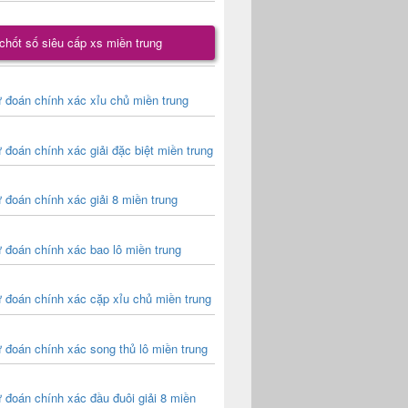
chốt số siêu cấp xs miền trung
ự đoán chính xác xỉu chủ miền trung
 đoán chính xác giải đặc biệt miền trung
 đoán chính xác giải 8 miền trung
ự đoán chính xác bao lô miền trung
ự đoán chính xác cặp xỉu chủ miền trung
 đoán chính xác song thủ lô miền trung
 đoán chính xác đầu đuôi giải 8 miền