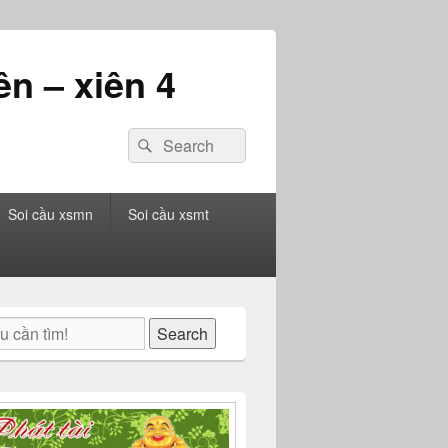
ên – xiên 4
Search
Search
for:
Soi cầu xsmn
Soi cầu xsmt
Search