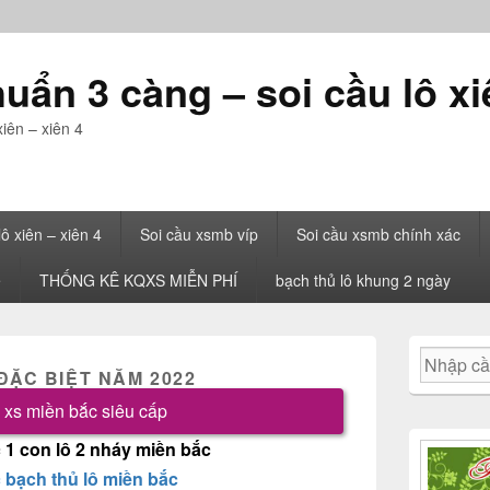
uẩn 3 càng – soi cầu lô xi
xiên – xiên 4
ô xiên – xiên 4
Soi cầu xsmb víp
Soi cầu xsmb chính xác
ề
THỐNG KÊ KQXS MIỄN PHÍ
bạch thủ lô khung 2 ngày
Primary
Sidebar
ĐẶC BIỆT NĂM 2022
Widget
Area
 xs miền bắc siêu cấp
 1 con lô 2 nháy miền bắc
 bạch thủ lô miền bắc