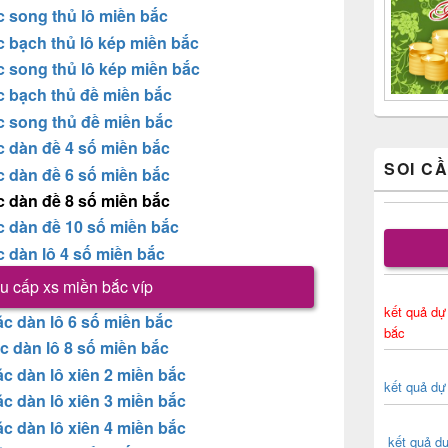
c song thủ lô miền bắc
 bạch thủ lô kép miền bắc
c song thủ lô kép miền bắc
c bạch thủ đề miền bắc
c song thủ đề miền bắc
c dàn đề 4 số miền bắc
SOI C
c dàn đề 6 số miền bắc
c dàn đề 8 số miền bắc
c dàn đề 10 số miền bắc
 dàn lô 4 số miền bắc
u cấp xs miền bắc víp
kết quả dự
c dàn lô 6 số miền bắc
bắc
 dàn lô 8 số miền bắc
c dàn lô xiên 2 miền bắc
kết quả dự
c dàn lô xiên 3 miền bắc
c dàn lô xiên 4 miền bắc
kết quả d