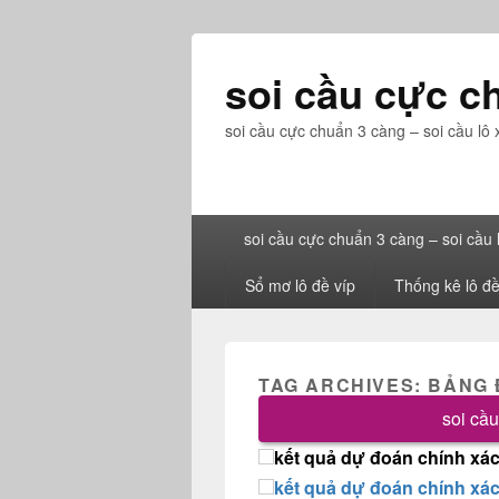
soi cầu cực ch
soi cầu cực chuẩn 3 càng – soi cầu lô 
Primary
soi cầu cực chuẩn 3 càng – soi cầu l
menu
Sổ mơ lô đề víp
Thống kê lô đ
TAG ARCHIVES:
BẢNG 
soi cầu
kết quả dự đoán chính xác
kết quả dự đoán chính xác